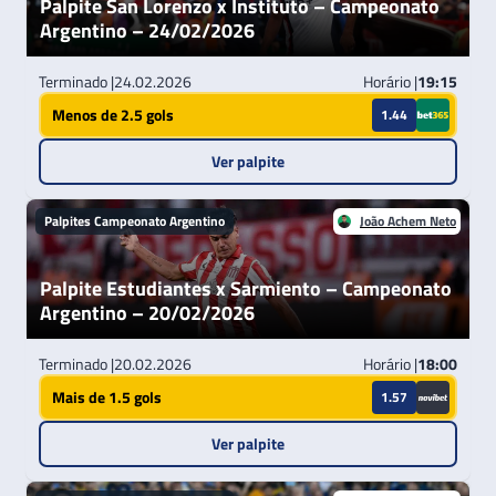
Palpite San Lorenzo x Instituto – Campeonato
Argentino – 24/02/2026
Terminado |
24.02.2026
Horário |
19:15
Menos de 2.5 gols
1.44
Ver palpite
Palpites Campeonato Argentino
João Achem Neto
Palpite Estudiantes x Sarmiento – Campeonato
Argentino – 20/02/2026
Terminado |
20.02.2026
Horário |
18:00
Mais de 1.5 gols
1.57
Ver palpite