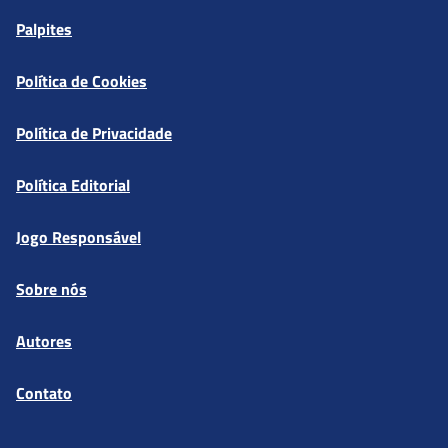
Palpites
Política de Cookies
Política de Privacidade
Política Editorial
Jogo Responsável
Sobre nós
Autores
Contato