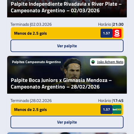
Palpite Independiente Rivadavia x River Plate –
Campeonato Argentino – 02/03/2026
Terminado |
02.03.2026
Horário |
21:30
Menos de 2.5 gols
1.57
Ver palpite
Palpites Campeonato Argentino
João Achem Neto
Palpite Boca Juniors x Gimnasia Mendoza –
Campeonato Argentino – 28/02/2026
Terminado |
28.02.2026
Horário |
17:45
Menos de 2.5 gols
1.57
Ver palpite