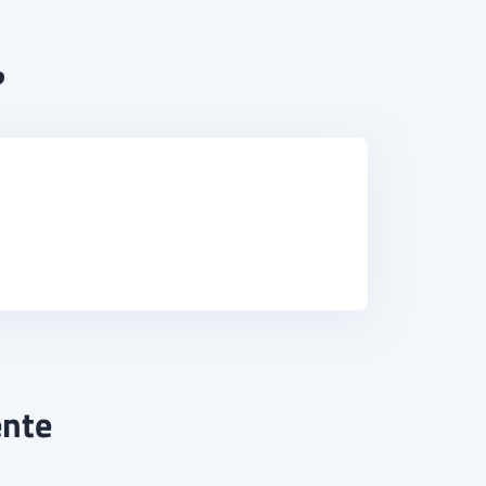
?
ente