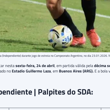
a (Independiente) durante jogo de estreia no Campeonato Argentino, no dia 23.01.2026. 
tar nesta
sexta-feira, 24 de abril
, em partida válida pela
décima s
zado no
Estadio Guillermo Laza
, em
Buenos Aires (ARG).
E a bola v
pendiente | Palpites do SDA: