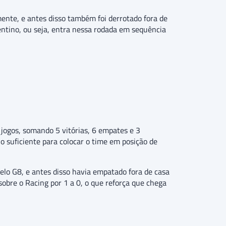
mente, e antes disso também foi derrotado fora de
gentino, ou seja, entra nessa rodada em sequência
jogos, somando 5 vitórias, 6 empates e 3
o suficiente para colocar o time em posição de
elo G8, e antes disso havia empatado fora de casa
bre o Racing por 1 a 0, o que reforça que chega