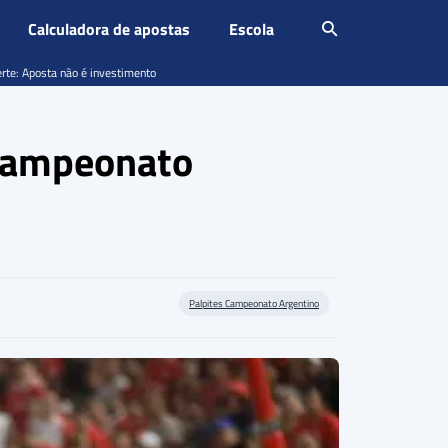
Calculadora de apostas
Escola
erte: Aposta não é investimento
 Campeonato
Palpites Campeonato Argentino