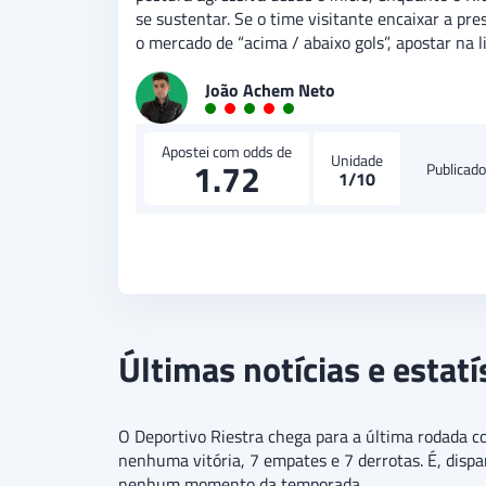
se sustentar. Se o time visitante encaixar a pr
o mercado de “acima / abaixo gols”, apostar na 
João Achem Neto
Apostei com odds de
Unidade
1.72
Publicad
1/10
Últimas notícias e estatí
O Deportivo Riestra chega para a última rodada 
nenhuma vitória, 7 empates e 7 derrotas. É, disp
nenhum momento da temporada.