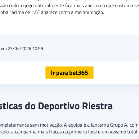
essão cedo, o jogo naturalmente fica mais aberto do que costuma se
linha “acima de 1.5” aparece como a melhor opção.
o em 23/04/2026 10:59
Ir para bet365
sticas do Deportivo Riestra
completamente sem motivação. A equipe é a lanterna Grupo A, co
arado, a campanha mais fracas da primeira fase e um vexame tota