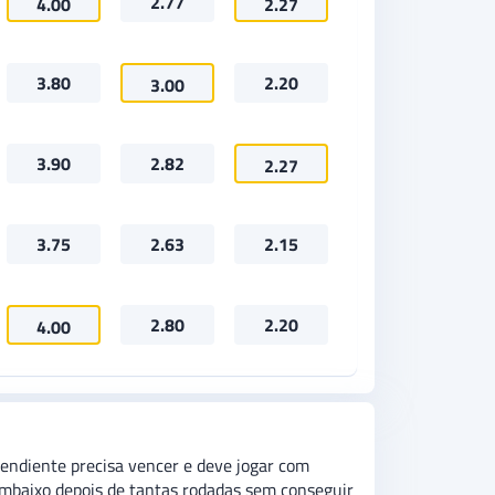
2.77
4.00
2.27
3.80
2.20
3.00
3.90
2.82
2.27
3.75
2.63
2.15
2.80
2.20
4.00
endiente precisa vencer e deve jogar com
 embaixo depois de tantas rodadas sem conseguir