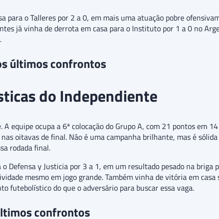
sa para o Talleres por 2 a 0, em mais uma atuação pobre ofensiva
ntes já vinha de derrota em casa para o Instituto por 1 a 0 no Ar
.
os últimos confrontos
ísticas do Independiente
 A equipe ocupa a 6ª colocação do Grupo A, com 21 pontos em 14 
 nas oitavas de final. Não é uma campanha brilhante, mas é sólida 
sa rodada final.
 Defensa y Justicia por 3 a 1, em um resultado pesado na briga p
ividade mesmo em jogo grande. Também vinha de vitória em casa so
o futebolístico do que o adversário para buscar essa vaga.
últimos confrontos