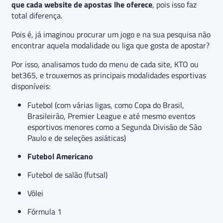
que cada website de apostas lhe oferece
, pois isso faz
total diferença.
Pois é, já imaginou procurar um jogo e na sua pesquisa não
encontrar aquela modalidade ou liga que gosta de apostar?
Por isso, analisamos tudo do menu de cada site, KTO ou
bet365, e trouxemos as principais modalidades esportivas
disponíveis:
Futebol (com várias ligas, como Copa do Brasil,
Brasileirão, Premier League e até mesmo eventos
esportivos menores como a Segunda Divisão de São
Paulo e de seleções asiáticas)
Futebol Americano
Futebol de salão (futsal)
Vôlei
Fórmula 1