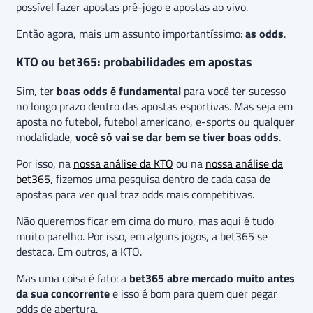
possível fazer apostas pré-jogo e apostas ao vivo.
Então agora, mais um assunto importantíssimo:
as odds
.
KTO ou bet365: probabilidades em apostas
Sim, ter
boas odds é fundamental
para você ter sucesso
no longo prazo dentro das apostas esportivas. Mas seja em
aposta no futebol, futebol americano, e-sports ou qualquer
modalidade,
você só vai se dar bem se tiver boas odds
.
Por isso, na
nossa análise da KTO
ou na
nossa análise da
bet365
, fizemos uma pesquisa dentro de cada casa de
apostas para ver qual traz odds mais competitivas.
Não queremos ficar em cima do muro, mas aqui é tudo
muito parelho. Por isso, em alguns jogos, a bet365 se
destaca. Em outros, a KTO.
Mas uma coisa é fato: a
bet365 abre mercado muito antes
da sua concorrente
e isso é bom para quem quer pegar
odds de abertura.