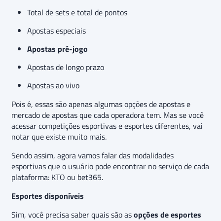
Total de sets e total de pontos
Apostas especiais
Apostas pré-jogo
Apostas de longo prazo
Apostas ao vivo
Pois é, essas são apenas algumas opções de apostas e
mercado de apostas que cada operadora tem. Mas se você
acessar competições esportivas e esportes diferentes, vai
notar que existe muito mais.
Sendo assim, agora vamos falar das modalidades
esportivas que o usuário pode encontrar no serviço de cada
plataforma: KTO ou bet365.
Esportes disponíveis
Sim, você precisa saber quais são as
opções de esportes