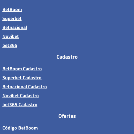
BetBoom
Superbet
Betnacional
Novibet
bet365
Cadastro
BetBoom Cadastro
Superbet Cadastro
Betnacional Cadastro
Novibet Cadastro
bet365 Cadastro
Ofertas
Código BetBoom