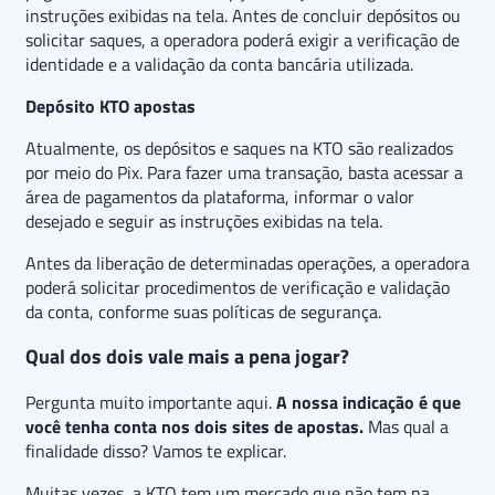
instruções exibidas na tela. Antes de concluir depósitos ou
solicitar saques, a operadora poderá exigir a verificação de
identidade e a validação da conta bancária utilizada.
Depósito KTO apostas
Atualmente, os depósitos e saques na KTO são realizados
por meio do Pix. Para fazer uma transação, basta acessar a
área de pagamentos da plataforma, informar o valor
desejado e seguir as instruções exibidas na tela.
Antes da liberação de determinadas operações, a operadora
poderá solicitar procedimentos de verificação e validação
da conta, conforme suas políticas de segurança.
Qual ​​dos dois vale mais a pena jogar?
Pergunta muito importante aqui.
A nossa indicação é que
você tenha conta nos dois sites de apostas.
Mas qual a
finalidade disso? Vamos te explicar.
Muitas vezes, a KTO tem um mercado que não tem na