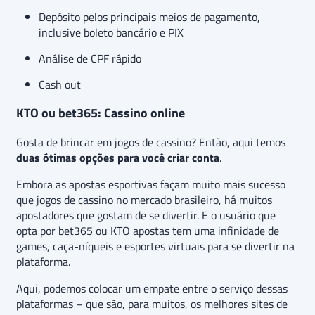
Depósito pelos principais meios de pagamento,
inclusive boleto bancário e PIX
Análise de CPF rápido
Cash out
KTO ou bet365: Cassino online
Gosta de brincar em jogos de cassino? Então, aqui temos
duas ótimas opções para você criar conta
.
Embora as apostas esportivas façam muito mais sucesso
que jogos de cassino no mercado brasileiro, há muitos
apostadores que gostam de se divertir. E o usuário que
opta por bet365 ou KTO apostas tem uma infinidade de
games, caça-níqueis e esportes virtuais para se divertir na
plataforma.
Aqui, podemos colocar um empate entre o serviço dessas
plataformas – que são, para muitos, os melhores sites de