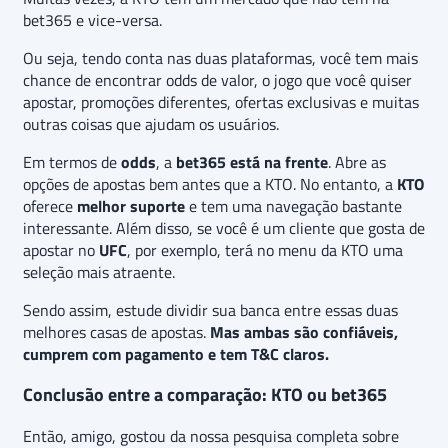
bet365 e vice-versa.
Ou seja, tendo conta nas duas plataformas, você tem mais
chance de encontrar odds de valor, o jogo que você quiser
apostar, promoções diferentes, ofertas exclusivas e muitas
outras coisas que ajudam os usuários.
Em termos de
odds
, a
bet365 está na frente
. Abre as
opções de apostas bem antes que a KTO. No entanto, a
KTO
oferece
melhor suporte
e tem uma navegação bastante
interessante. Além disso, se você é um cliente que gosta de
apostar no
UFC
, por exemplo, terá no menu da KTO uma
seleção mais atraente.
Sendo assim, estude dividir sua banca entre essas duas
melhores casas de apostas.
Mas ambas são confiáveis,
cumprem com pagamento e tem T&C claros.
Conclusão entre a comparação: KTO ou bet365
Então, amigo, gostou da nossa pesquisa completa sobre