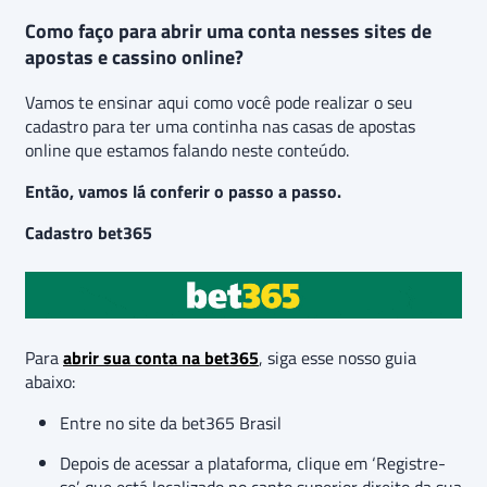
Como faço para abrir uma conta nesses sites de
apostas e cassino online?
Vamos te ensinar aqui como você pode realizar o seu
cadastro para ter uma continha nas casas de apostas
online que estamos falando neste conteúdo.
Então, vamos lá conferir o passo a passo.
Cadastro bet365
Para
abrir sua conta na bet365
, siga esse nosso guia
abaixo:
Entre no site da bet365 Brasil
Depois de acessar a plataforma, clique em ‘Registre-