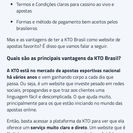
Termos e Condições claros para cassino ao vivo e
apostas
Formas e método de pagamento bem aceitos pelos
brasileiros
Mas e as vantagens de ter a KTO Brasil como website de
apostas favorito? É disso que vamos falar a seguir.
Quais são as principais vantagens da KTO Brasil?
A KTO está no mercado de apostas
esportivas nacional
há vários anos
e vem ganhando corpo a cada dia que
passa. Ou seja, é um website que investe pesado em redes
sociais, propagandas e que traz aos clientes uma
linguagem fácil e descomplicada. O que ajuda muito,
principalmente para os que estão iniciando no mundo das
apostas online.
Então, basta acessar a plataforma da KTO para ver que ela
oferece um
serviço muito claro e direto
. Um website que é