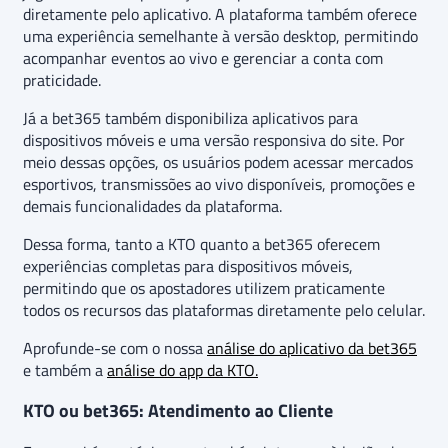
diretamente pelo aplicativo. A plataforma também oferece
uma experiência semelhante à versão desktop, permitindo
acompanhar eventos ao vivo e gerenciar a conta com
praticidade.
Já a bet365 também disponibiliza aplicativos para
dispositivos móveis e uma versão responsiva do site. Por
meio dessas opções, os usuários podem acessar mercados
esportivos, transmissões ao vivo disponíveis, promoções e
demais funcionalidades da plataforma.
Dessa forma, tanto a KTO quanto a bet365 oferecem
experiências completas para dispositivos móveis,
permitindo que os apostadores utilizem praticamente
todos os recursos das plataformas diretamente pelo celular.
Aprofunde-se com o nossa
análise do aplicativo da bet365
e também a
análise do app da KTO.
KTO ou bet365: Atendimento ao Cliente