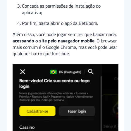
Conceda as permissões de instalação do
aplicativo;
Por fim, basta abrir o app da BetBoom.
Além disso, você pode jogar sem ter que baixar nada,
acessando o site pelo navegador mobile
. O browser
mais comum é o Google Chrome, mas você pode usar
qualquer outro que funcione.