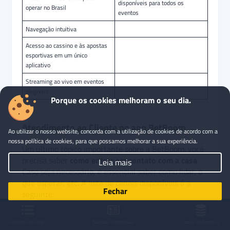
disponíveis para todos os
operar no Brasil
eventos
Navegação intuitiva
Acesso ao cassino e às apostas
esportivas em um único
aplicativo
Streaming ao vivo em eventos
elegíveis
Porque os cookies melhoram o seu dia.
Atendimento ao Cliente no app BetBoom
Ao utilizar o nosso website, concorda com a utilização de cookies de acordo com a
nossa política de cookies, para que possamos melhorar a sua experiência.
Um último tópico importante sobre a BetBoom: você
precisa saber
como entrar em contato com a casa
.
Leia mais
Caso seja necessário, é essencial saber como lidar, o
que esperar, etc. A lista de canais disponíveis é a
Fechar
seguinte:
Chat ao vivo;
Palpites de Hoje
Notícias Esportivas
Casas de Apostas