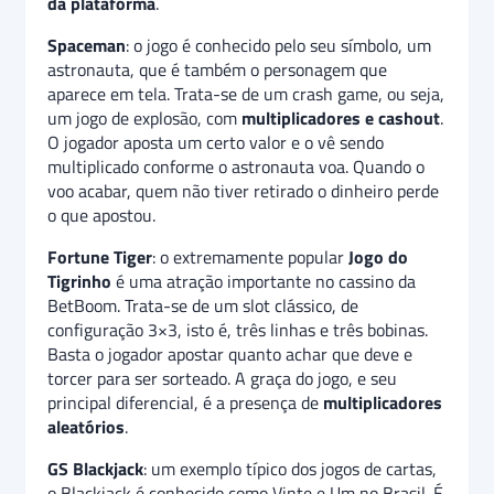
da plataforma
.
Spaceman
: o jogo é conhecido pelo seu símbolo, um
astronauta, que é também o personagem que
aparece em tela. Trata-se de um crash game, ou seja,
um jogo de explosão, com
multiplicadores e cashout
.
O jogador aposta um certo valor e o vê sendo
multiplicado conforme o astronauta voa. Quando o
voo acabar, quem não tiver retirado o dinheiro perde
o que apostou.
Fortune Tiger
: o extremamente popular
Jogo do
Tigrinho
é uma atração importante no cassino da
BetBoom. Trata-se de um slot clássico, de
configuração 3×3, isto é, três linhas e três bobinas.
Basta o jogador apostar quanto achar que deve e
torcer para ser sorteado. A graça do jogo, e seu
principal diferencial, é a presença de
multiplicadores
aleatórios
.
GS Blackjack
: um exemplo típico dos jogos de cartas,
o Blackjack é conhecido como Vinte e Um no Brasil. É