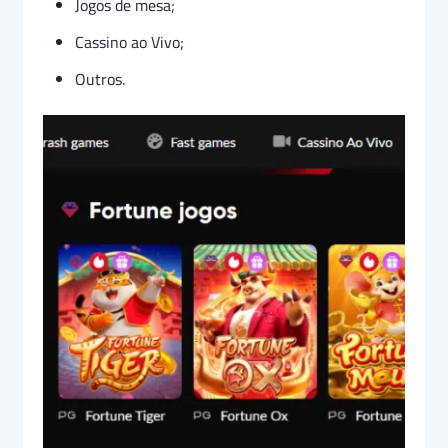
Jogos de mesa;
Cassino ao Vivo;
Outros.