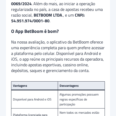
0069/2024
. Além do mais, ao iniciar a operação
regularizada no país, a casa de apostas recebeu uma
razão social,
BETBOOM LTDA
., e um
CNPJ:
54.951.974/0001-80
.
O App BetBoom é bom?
Na nossa avaliação, o aplicativo da BetBoom oferece
uma experiência completa para quem prefere acessar
a plataforma pelo celular. Disponível para Android e
iOS, o app reúne os principais recursos da operadora,
incluindo apostas esportivas, cassino online,
depósitos, saques e gerenciamento da conta.
Vantagens
Desvantagens
Algumas promoções possuem
Disponível para Android e iOS
regras específicas de
participação
Nem todos os mercados estão
Plataforma licenciada para