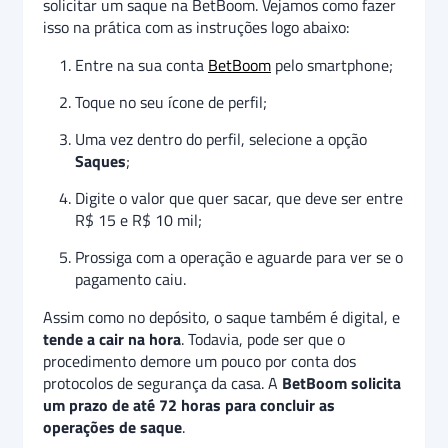
solicitar um saque na BetBoom. Vejamos como fazer
isso na prática com as instruções logo abaixo:
Entre na sua conta
BetBoom
pelo smartphone;
Toque no seu ícone de perfil;
Uma vez dentro do perfil, selecione a opção
Saques
;
Digite o valor que quer sacar, que deve ser entre
R$ 15 e R$ 10 mil;
Prossiga com a operação e aguarde para ver se o
pagamento caiu.
Assim como no depósito, o saque também é digital, e
tende a cair na hora
. Todavia, pode ser que o
procedimento demore um pouco por conta dos
protocolos de segurança da casa. A
BetBoom solicita
um prazo de até 72 horas para concluir as
operações de saque
.