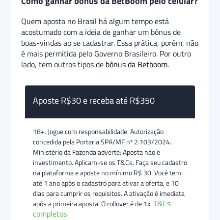
Como ganhar bônus da BetBoom pelo celular?
Quem aposta no Brasil há algum tempo está
acostumado com a ideia de ganhar um bônus de
boas-vindas ao se cadastrar. Essa prática, porém, não
é mais permitida pelo Governo Brasileiro. Por outro
lado, tem outros tipos de
bônus da Betboom
.
Aposte R$30 e receba até R$350
18+. Jogue com responsabilidade. Autorização
concedida pela Portaria SPA/MF nº 2.103/2024.
Ministério da Fazenda adverte: Aposta não é
investimento. Aplicam-se os T&Cs. Faça seu cadastro
na plataforma e aposte no mínimo R$ 30. Você tem
até 1 ano após o cadastro para ativar a oferta, e 10
dias para cumprir os requisitos. A ativação é imediata
T&Cs
após a primeira aposta. O rollover é de 1x.
completos