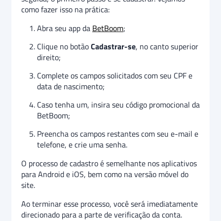
como fazer isso na prática:
Abra seu app da
BetBoom
;
Clique no botão
Cadastrar-se
, no canto superior
direito;
Complete os campos solicitados com seu CPF e
data de nascimento;
Caso tenha um, insira seu código promocional da
BetBoom;
Preencha os campos restantes com seu e-mail e
telefone, e crie uma senha.
O processo de cadastro é semelhante nos aplicativos
para Android e iOS, bem como na versão móvel do
site.
Ao terminar esse processo, você será imediatamente
direcionado para a parte de verificação da conta.