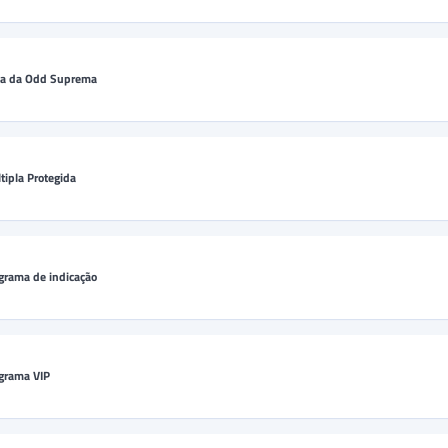
a da Odd Suprema
tipla Protegida
grama de indicação
grama VIP