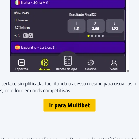
erface simplificada, facilitando o acesso mesmo para usuários ini
s, com foco em odds competitivas.
Ir para Multibet