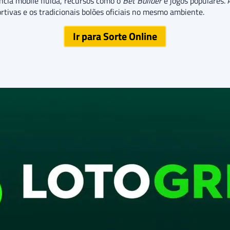
ência mobile fluida, recursos como o
Bet Builder
e jogos populares. 
rtivas e os tradicionais bolões oficiais no mesmo ambiente.
Ir para Sorte Online