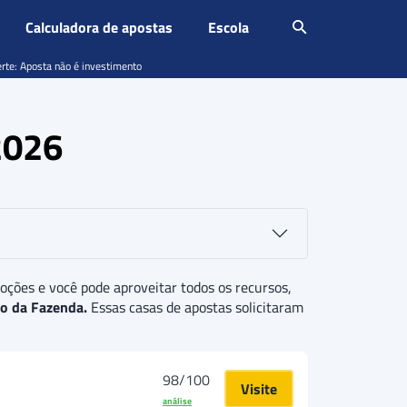
Calculadora de apostas
Escola
erte: Aposta não é investimento
2026
oções e você pode aproveitar todos os recursos,
io da Fazenda.
Essas casas de apostas solicitaram
98
/100
Visite
análise