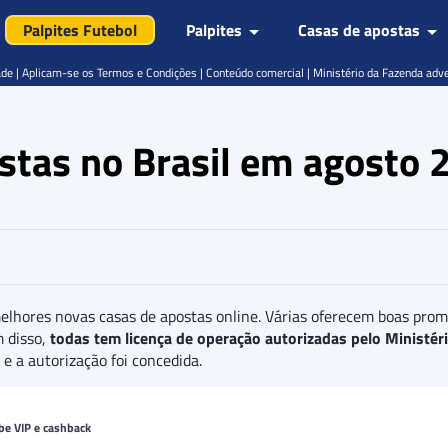
Palpites Futebol
Palpites
Casas de apostas
de | Aplicam-se os Termos e Condições | Conteúdo comercial | Ministério da Fazenda adv
stas no Brasil em agosto 
elhores novas casas de apostas online. Várias oferecem boas prom
m disso,
todas tem licença de operação autorizadas pelo Ministér
e a autorização foi concedida.
be VIP e cashback