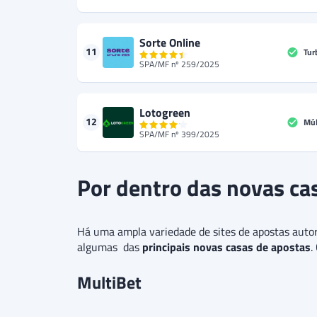
Sorte Online
Tur
SPA/MF nº 259/2025
Lotogreen
Múl
SPA/MF nº 399/2025
Por dentro das novas cas
Há uma ampla variedade de sites de apostas autor
algumas das
principais novas casas de apostas
.
MultiBet