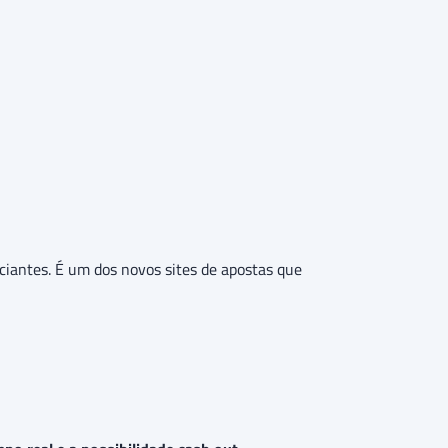
ciantes. É um dos novos sites de apostas que