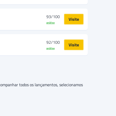
93
/100
Visite
análise
92
/100
Visite
análise
 acompanhar todos os lançamentos, selecionamos