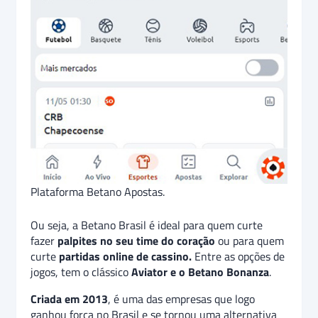
Plataforma Betano Apostas.
Ou seja, a Betano Brasil é ideal para quem curte
fazer
palpites
no seu time do coração
ou para quem
curte
partidas online de cassino.
Entre as opções de
jogos, tem o clássico
Aviator e o Betano Bonanza
.
Criada em 2013
, é uma das empresas que logo
ganhou força no Brasil e se tornou uma alternativa