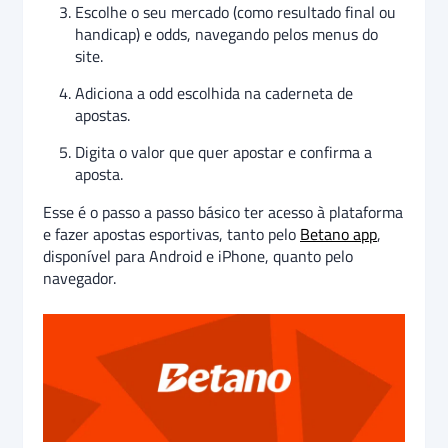
Escolhe o seu mercado (como resultado final ou
handicap) e odds, navegando pelos menus do
site.
Adiciona a odd escolhida na caderneta de
apostas.
Digita o valor que quer apostar e confirma a
aposta.
Esse é o passo a passo básico ter acesso à plataforma
e fazer apostas esportivas, tanto pelo
Betano app
,
disponível para Android e iPhone, quanto pelo
navegador.