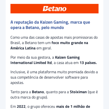
A reputação da Kaizen Gaming, marca que
opera a Betano, pelo mundo
Como uma das casas de apostas mais promissoras do
Brasil, a Betano tem um
foco muito grande na
América Latina
em geral.
Por meio da sua gestora, a
Kaizen Gaming
International Limited ltd
, a casa atua em
13 países.
Inclusive, é uma plataforma muito premiada devido a
sua competência de desenvolver software para
apostas.
Tanto para a
Betano
, quanto para a
Stoiximan
(que é
outra marca do grupo).
Em
2022
, o grupo ofereceu
mais de 1 milhão de