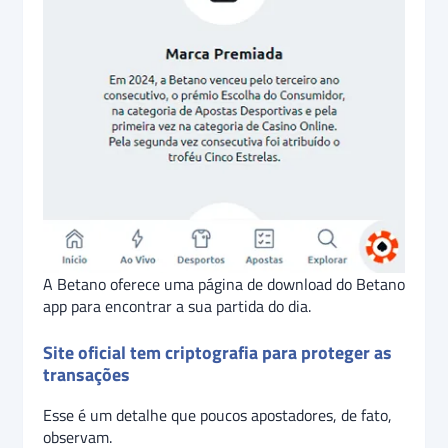
A Betano oferece uma página de download do Betano
app para encontrar a sua partida do dia.
Site oficial tem criptografia para proteger as
transações
Esse é um detalhe que poucos apostadores, de fato,
observam.