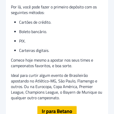
Por lá, você pode fazer o primeiro depósito com os
seguintes métodos:
Cartões de crédito.
Boleto bancário.
PIX.
Carteiras digitais.
Comece hoje mesmo a apostar nos seus times e
campeonatos favoritos, e boa sorte.
Ideal para curtir algum evento de Brasileirão
apostando no Atlético-MG, São Paulo, Flamengo e
outros. Ou na Eurocopa, Copa América, Premier
League, Champions League, o Bayern de Munique ou
qualquer outro campeonato.
Ir para Betano