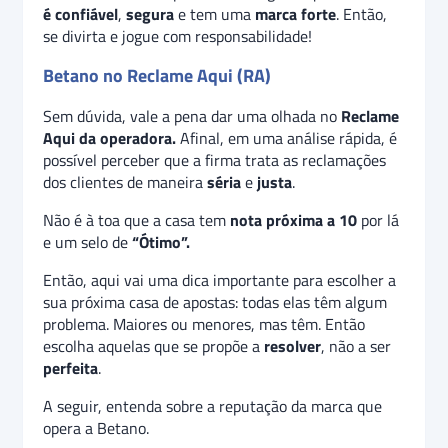
é confiável
,
segura
e tem uma
marca forte
. Então,
se divirta e jogue com responsabilidade!
Betano no Reclame Aqui (RA)
Sem dúvida, vale a pena dar uma olhada no
Reclame
Aqui da operadora.
Afinal, em uma análise rápida, é
possível perceber que a firma trata as reclamações
dos clientes de maneira
séria
e
justa
.
Não é à toa que a casa tem
nota próxima a 10
por lá
e um selo de
“Ótimo”.
Então, aqui vai uma dica importante para escolher a
sua próxima casa de apostas: todas elas têm algum
problema. Maiores ou menores, mas têm. Então
escolha aquelas que se propõe a
resolver
, não a ser
perfeita
.
A seguir, entenda sobre a reputação da marca que
opera a Betano.