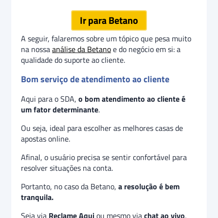
Ir para Betano
A seguir, falaremos sobre um tópico que pesa muito
na nossa
análise da Betano
e do negócio em si: a
qualidade do suporte ao cliente.
Bom serviço de atendimento ao cliente
Aqui para o SDA,
o bom atendimento ao cliente é
um fator determinante
.
Ou seja, ideal para escolher as melhores casas de
apostas online.
Afinal, o usuário precisa se sentir confortável para
resolver situações na conta.
Portanto, no caso da Betano,
a resolução é bem
tranquila.
Seja via
Reclame Aqui
ou mesmo via
chat ao vivo
,