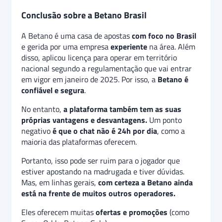
Conclusão sobre a Betano Brasil
A Betano é uma casa de apostas
com foco no Brasil
e gerida por uma empresa
experiente
na área. Além
disso, aplicou licença para operar em território
nacional segundo a regulamentação que vai entrar
em vigor em janeiro de 2025. Por isso, a
Betano é
confiável e segura
.
No entanto,
a plataforma também tem as suas
próprias vantagens e desvantagens.
Um ponto
negativo
é que o chat não é 24h por dia
, como a
maioria das plataformas oferecem.
Portanto, isso pode ser ruim para o jogador que
estiver apostando na madrugada e tiver dúvidas.
Mas, em linhas gerais,
com certeza a Betano ainda
está na frente de muitos outros operadores.
Eles oferecem muitas
ofertas e promoções
(como