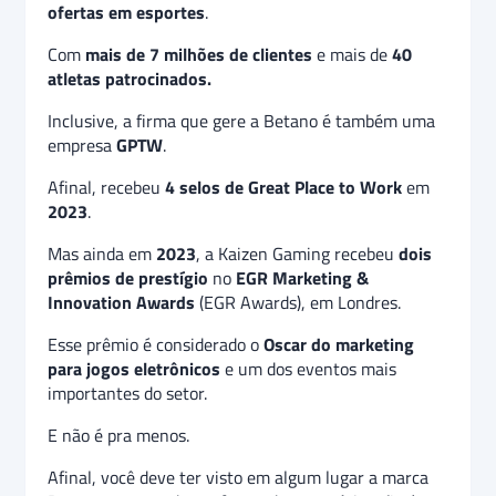
ofertas em esportes
.
Com
mais de 7 milhões de clientes
e mais de
40
atletas patrocinados.
Inclusive, a firma que gere a Betano é também uma
empresa
GPTW
.
Afinal, recebeu
4 selos de Great Place to Work
em
2023
.
Mas ainda em
2023
, a Kaizen Gaming recebeu
dois
prêmios de prestígio
no
EGR Marketing &
Innovation Awards
(EGR Awards), em Londres.
Esse prêmio é considerado o
Oscar do marketing
para jogos eletrônicos
e um dos eventos mais
importantes do setor.
E não é pra menos.
Afinal, você deve ter visto em algum lugar a marca