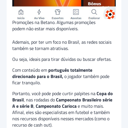
Promoções na Betano. Algumas promoções
podem não estar mais disponíveis.
Ademais, por ter um foco no Brasil, as redes sociais
também se tornam atrativas.
Ou seja, ideais para tirar dúvidas ou buscar ofertas.
Com conteúdo em
português
totalmente
direcionado para o Brasil,
o jogador também pode
ficar tranquilo.
Portanto, você pode pode curtir palpites na
Copa do
Brasil
, nas rodadas do
Campeonato Brasileiro série
A e série B
,
Campeonato Carioca
e muito mais.
Afinal, eles são especialistas em futebol e também
nos recursos disponíveis nesses mercados (como o
recurso de cash out).