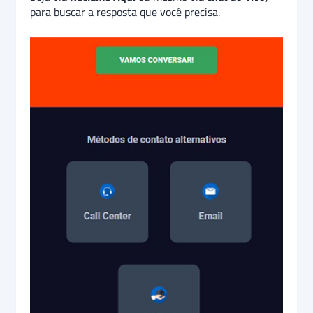
para buscar a resposta que você precisa.