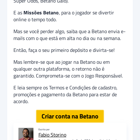
Super Odds, Betano Galo).
E as
Missões Betano
, para o jogador se divertir
online o tempo todo.
Mas se você perder algo, saiba que a Betano envia e-
mails com o que está em alta no dia ou na semana.
Então, faça o seu primeiro depósito e divirta-se!
Mas lembre-se que ao jogar na Betano ou em
qualquer outra plataforma, o retorno não é
garantido. Comprometa-se com o Jogo Responsável.
E leia sempre os Termos e Condições de cadastro,
promoções e pagamento da Betano para estar de
acordo.
Criar conta na Betano
Escrito por
Fabio Storino