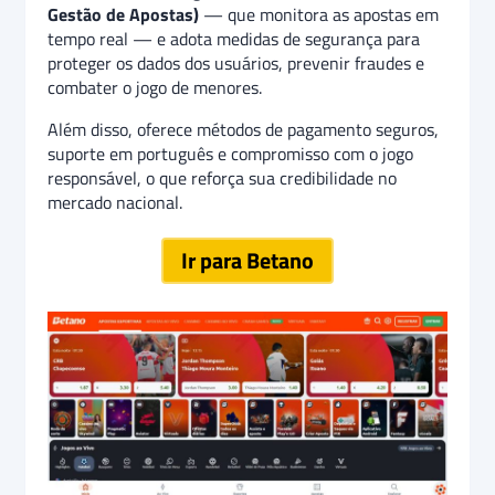
Gestão de Apostas)
— que monitora as apostas em
tempo real — e adota medidas de segurança para
proteger os dados dos usuários, prevenir fraudes e
combater o jogo de menores.
Além disso, oferece métodos de pagamento seguros,
suporte em português e compromisso com o jogo
responsável, o que reforça sua credibilidade no
mercado nacional.
Ir para Betano