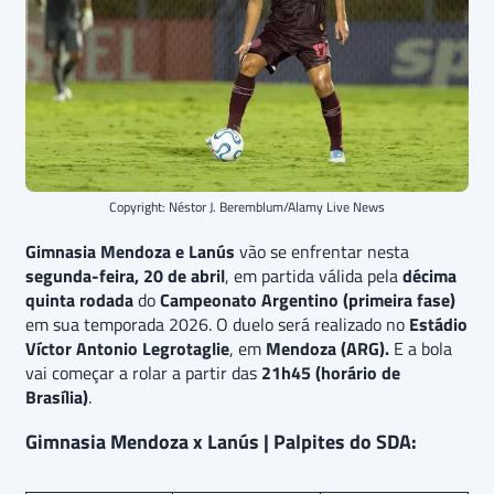
Copyright: Néstor J. Beremblum/Alamy Live News
Gimnasia Mendoza e Lanús
vão se enfrentar nesta
segunda-feira, 20 de abril
, em partida válida pela
décima
quinta rodada
do
Campeonato Argentino (primeira fase)
em sua temporada 2026. O duelo será realizado no
Estádio
Víctor Antonio Legrotaglie
, em
Mendoza (ARG).
E a bola
vai começar a rolar a partir das
21h45 (horário de
Brasília)
.
Gimnasia Mendoza x Lanús | Palpites do SDA: