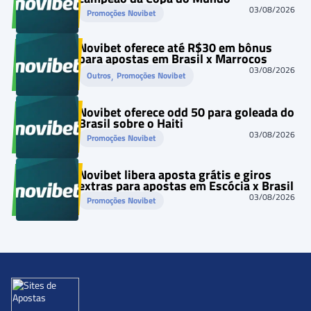
03/08/2026
Promoções Novibet
Novibet oferece até R$30 em bônus
para apostas em Brasil x Marrocos
03/08/2026
, 
Outros
Promoções Novibet
Novibet oferece odd 50 para goleada do
Brasil sobre o Haiti
03/08/2026
Promoções Novibet
Novibet libera aposta grátis e giros
extras para apostas em Escócia x Brasil
03/08/2026
Promoções Novibet