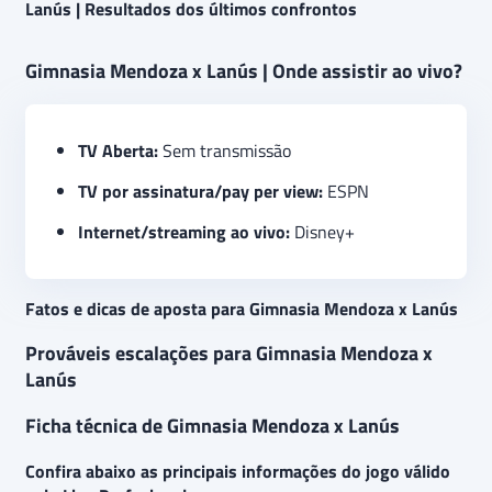
Lanús | Resultados dos últimos confrontos
Gimnasia Mendoza x Lanús | Onde assistir ao vivo?
TV Aberta:
Sem transmissão
TV por assinatura/pay per view:
ESPN
Internet/streaming ao vivo:
Disney+
Fatos e dicas de aposta para Gimnasia Mendoza x Lanús
Prováveis escalações para Gimnasia Mendoza x
Lanús
Ficha técnica de Gimnasia Mendoza x Lanús
Confira abaixo as principais informações do jogo válido