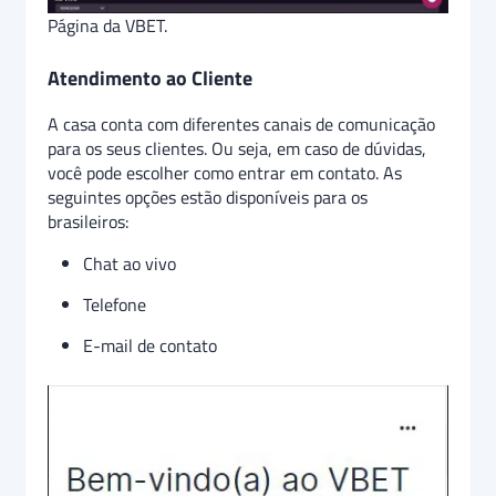
Página da VBET.
Atendimento ao Cliente
A casa conta com diferentes canais de comunicação
para os seus clientes. Ou seja, em caso de dúvidas,
você pode escolher como entrar em contato. As
seguintes opções estão disponíveis para os
brasileiros:
Chat ao vivo
Telefone
E-mail de contato