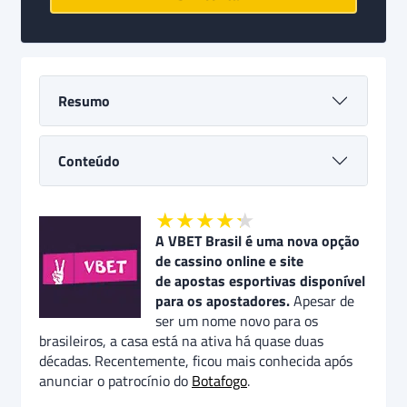
Resumo
Conteúdo
Fundada na Armênia em 2003, a VBET
rapidamente expandiu para Europa, Ásia e
recentemente focou na América Latina,
★
★
★
★
★
especialmente no Brasil;
A VBET Brasil é uma nova opção
A casa de apostas VBET oferece cerca de
de cassino online e site
50 modalidades esportivas
, incluindo
de apostas esportivas disponível
esportes tradicionais, outros menos
para os apostadores.
Apesar de
convencionais e ainda eSports;
ser um nome novo para os
brasileiros, a casa está na ativa há quase duas
Disponibiliza um amplo catálogo de
décadas. Recentemente, ficou mais conhecida após
eventos esportivos para apostas em
anunciar o patrocínio do
Botafogo
.
tempo real;