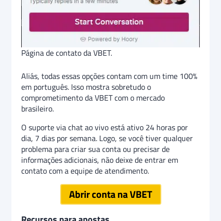
Página de contato da VBET.
Aliás, todas essas opções contam com um time 100%
em português. Isso mostra sobretudo o
comprometimento da VBET com o mercado
brasileiro.
O suporte via chat ao vivo está ativo 24 horas por
dia, 7 dias por semana. Logo, se você tiver qualquer
problema para criar sua conta ou precisar de
informações adicionais, não deixe de entrar em
contato com a equipe de atendimento.
Abrir conta na VBET
Recursos para apostas