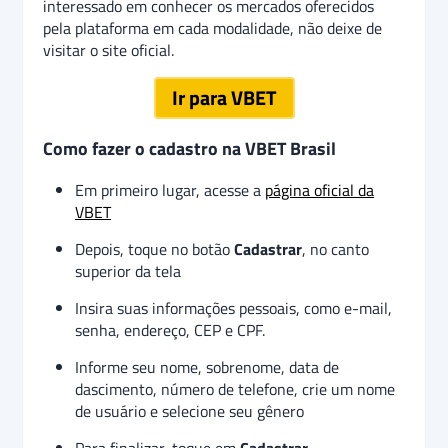
interessado em conhecer os mercados oferecidos
pela plataforma em cada modalidade, não deixe de
visitar o site oficial.
Ir para VBET
Como fazer o cadastro na VBET Brasil
Em primeiro lugar, acesse a
página oficial da
VBET
Depois, toque no botão
Cadastrar
, no canto
superior da tela
Insira suas informações pessoais, como e-mail,
senha, endereço, CEP e CPF.
Informe seu nome, sobrenome, data de
dascimento, número de telefone, crie um nome
de usuário e selecione seu gênero