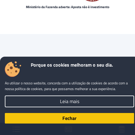
Ministério da Fazenda adverte: Aposta não é investimento
Porque os cookies melhoram o seu dia.
Ao utilizar o nosso website, concorda com a utilização de cookies de acordo com a
nossa política de cookies, para que possamos melhorar a sua experiência.
Leia mais
Fechar