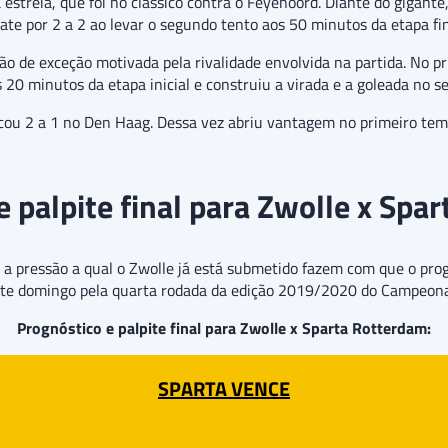
estreia, que foi no clássico contra o Feyenoord. Diante do gigan
e por 2 a 2 ao levar o segundo tento aos 50 minutos da etapa fin
o de exceção motivada pela rivalidade envolvida na partida. No pri
s 20 minutos da etapa inicial e construiu a virada e a goleada no 
rcou 2 a 1 no Den Haag. Dessa vez abriu vantagem no primeiro tem
e palpite final para Zwolle x Spa
a pressão a qual o Zwolle já está submetido fazem com que o progn
este domingo pela quarta rodada da edição 2019/2020 do Campeon
Prognóstico e palpite final para Zwolle x Sparta Rotterdam:
SPARTA VENCE