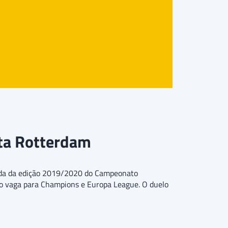
rta Rotterdam
dada da edição 2019/2020 do Campeonato
ndo vaga para Champions e Europa League. O duelo