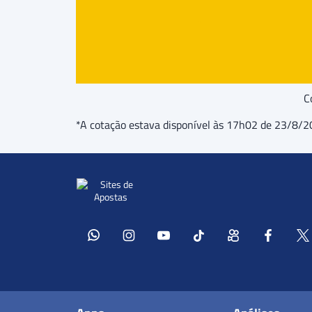
C
*A cotação estava disponível às 17h02 de 23/8/