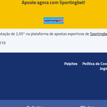
Aposte agora com Sportingbet!
otação de 2,05* na plataforma de apostas esportivas de
Sportingb
2019
Palpites
Política de Co
Jog