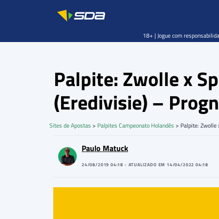
18+ | Jogue com responsabilida
Palpite: Zwolle x 
(Eredivisie) – Pro
Sites de Apostas
>
Palpites Campeonato Holandês
>
Palpite: Zwoll
Paulo Matuck
24/08/2019 04:18 - ATUALIZADO EM 14/04/2022 04:18