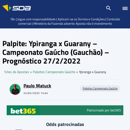
18+ | Jogue com responsabilidade | Aplicam-se os Termos e Condições | Conteúdo
comercial | Ministério da Fazenda adverte: Aposta não é investimento
Palpite: Ypiranga x Guarany –
Campeonato Gaúcho (Gauchão) –
Prognóstico 27/2/2022
Sites de Apostas
>
Palpites Campeonato Gaúcho
>
Ypiranga x Guarany
Paulo Matuck
Palpites Campeonato Gaúcho
24/02/2022 14:34
Patrocinado por bet365
Odds patrocinadas