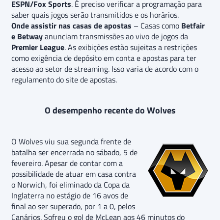
ESPN/Fox Sports
. É preciso verificar a programação para
saber quais jogos serão transmitidos e os horários.
Onde assistir nas casas de apostas
– Casas como
Betfair
e Betway
anunciam transmissões ao vivo de jogos da
Premier League
. As exibições estão sujeitas a restrições
como exigência de depósito em conta e apostas para ter
acesso ao setor de streaming. Isso varia de acordo com o
regulamento do site de apostas.
O desempenho recente do Wolves
O Wolves viu sua segunda frente de
batalha ser encerrada no sábado, 5 de
fevereiro. Apesar de contar com a
possibilidade de atuar em casa contra
o Norwich, foi eliminado da Copa da
Inglaterra no estágio de 16 avos de
final ao ser superado, por 1 a 0, pelos
Canários. Sofreu o gol de McLean aos 46 minutos do