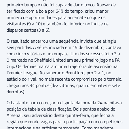
primeiro tempo e não foi capaz de dar o troco. Apesar de
ter ficado com a bola por 64% do tempo, criou menor
número de oportunidades para arremate do que os
visitantes (9 a 10) e também foi inferior no índice de
disparos certos (3 a 5).
O resultado encerrou uma sequência invicta que atingiu
seis partidas. A série, iniciada em 15 de dezembro, contava
com cinco vitórias e um empate. Um dos sucessos foi o 3 a
0 marcado no Sheffield United em seu primeiro jogo na FA
Cup. Os demais marcaram uma trajetória de ascensão na
Premier League. Ao superar o Brentford, pro 2 a 1, no
estádio do rival, no mais recente compromisso pelo torneio,
chegou aos 34 pontos (dez vitórias, quatro empates e sete
derrotas).
O bastante para começar a disputa da jornada 24 na oitava
posição da tabela de classificação. Dois pontos abaixo do
Arsenal, seu adversário desta quinta-feira, que fecha a
região que rende vagas para a participação em competições
internacionais na próxima temporada. Como mandante,