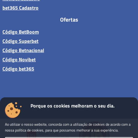
bet365 Cadastro
Ofertas
Código BetBoom
Código Superbet
Código Betnacional
Código Novibet
Código bet365
Porque os cookies melhoram o seu dia.
Sites de apostas - Todos os direitos reservados
Ao utilizar o nosso website, concorda com a utilização de cookies de acordo com a
nossa política de cookies, para que possamos melhorar a sua experiência.