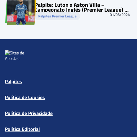
Palpite: Luton x Aston Villa –
Campeonato Inglês (Premier League) –
02/03/2024
01/03/2024
Palpites Premier League
Palpites
Política de Cookies
Política de Privacidade
Política Editorial