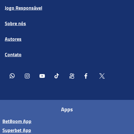
Jogo Responsável
Sobre nós
Autores
Contato
Apps
BetBoom App
Superbet App