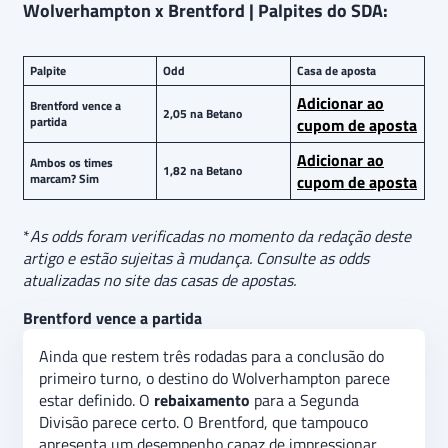
Wolverhampton x Brentford | Palpites do SDA:
Palpite
Odd
Casa de aposta
Adicionar ao
Brentford vence a
2,05 na Betano
partida
cupom de aposta
Adicionar ao
Ambos os times
1,82 na Betano
marcam? Sim
cupom de aposta
*
As odds foram verificadas no momento da redação deste
artigo e estão sujeitas à mudança. Consulte as odds
atualizadas no site das casas de apostas.
Brentford vence a partida
Ainda que restem três rodadas para a conclusão do
primeiro turno, o destino do Wolverhampton parece
estar definido. O
rebaixamento
para a Segunda
Divisão parece certo. O Brentford, que tampouco
apresenta um desempenho capaz de impressionar,