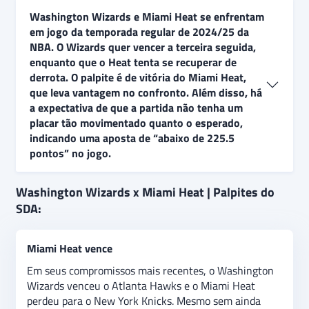
Washington Wizards e Miami Heat se enfrentam
em jogo da temporada regular de 2024/25 da
NBA. O Wizards quer vencer a terceira seguida,
enquanto que o Heat tenta se recuperar de
derrota. O palpite é de vitória do Miami Heat,
que leva vantagem no confronto. Além disso, há
a expectativa de que a partida não tenha um
placar tão movimentado quanto o esperado,
indicando uma aposta de “abaixo de 225.5
pontos” no jogo.
Washington Wizards e Miami Heat se enfrentam pela
Washington Wizards x Miami Heat | Palpites do
NBA, sem grandes objetivos. O Time A, vencedor do
SDA:
Campeonato Y, se prepara para a Campeonato Z,
enquanto o Time B, campeão do Campeonato A, foca
Miami Heat vence
em 2024. O palpite é de empate, refletindo a
natureza descontraída do confronto. Além disso, há a
Em seus compromissos mais recentes, o Washington
expectativa de que a partida tenha pelo menos dois
Wizards venceu o Atlanta Hawks e o Miami Heat
gols, indicando uma aposta de “acima de X gols” no
perdeu para o New York Knicks. Mesmo sem ainda