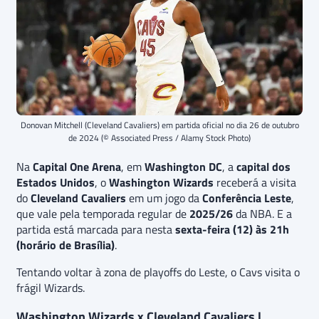
Donovan Mitchell (Cleveland Cavaliers) em partida oficial no dia 26 de outubro
de 2024 (© Associated Press / Alamy Stock Photo)
Na
Capital One Arena
, em
Washington DC
, a
capital dos
Estados Unidos
, o
Washington Wizards
receberá a visita
do
Cleveland Cavaliers
em um jogo da
Conferência Leste
,
que vale pela temporada regular de
2025/26
da NBA. E a
partida está marcada para nesta
sexta-feira (12) às 21h
(horário de Brasília)
.
Tentando voltar à zona de playoffs do Leste, o Cavs visita o
frágil Wizards.
Washington Wizards x Cleveland Cavaliers |