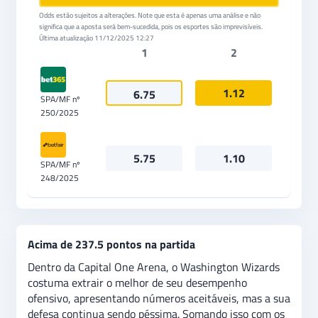
Odds estão sujeitos a alterações. Note que esta é apenas uma análise e não
significa que a aposta será bem-sucedida, pois os esportes são imprevisíveis.
Última atualização
11/12/2025 12:27
1
2
1.12
6.75
SPA/MF nº
250/2025
5.75
1.10
SPA/MF nº
248/2025
Acima de 237.5 pontos na partida
Dentro da Capital One Arena, o Washington Wizards
costuma extrair o melhor de seu desempenho
ofensivo, apresentando números aceitáveis, mas a sua
defesa continua sendo péssima. Somando isso com os