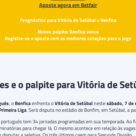
Aposte agora em Betfair
Prognóstico para Vitória de Setúbal x Benfica
Nosso palpite: Benfica vence
Registre-se e aposte com as melhores cotações para o jogo
s e o palpite para Vitória de Set
guês
, o
Benfica
enfrenta o
Vitória de Setúbal
neste
sábado, 7 de
Primeira Liga
. Será disputa no estádio do Bonfim, em Setúbal, a par
bol português tem 34 jornadas programadas em sua temporada. Ao f
iminatórias para chegar lá. O mesmo acontece em relação às vagas 
e disputar a seletiva. Os três últimos caem para Segunda Divisão.