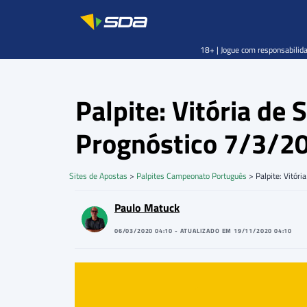
18+ | Jogue com responsabilida
Palpite: Vitória de
Prognóstico 7/3/2
Sites de Apostas
>
Palpites Campeonato Português
>
Palpite: Vitór
Paulo Matuck
06/03/2020 04:10 - ATUALIZADO EM 19/11/2020 04:10