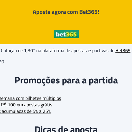
Aposte agora com Bet365!
Cotação de 1,30* na plataforma de apostas esportivas de
Bet365
.
20
Promoções para a partida
 semana com bilhetes múltiplos
 R$ 100 em apostas grátis
s acumuladas de 5% a 25%
Dicas de aposta