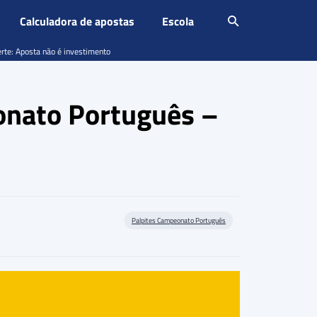
Calculadora de apostas
Escola
erte: Aposta não é investimento
eonato Português –
Palpites Campeonato Português