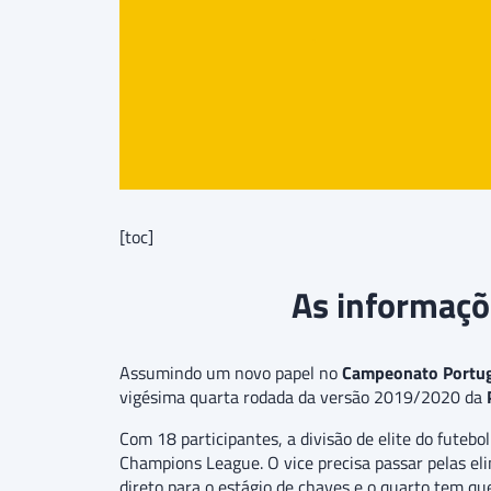
[toc]
As informaçõe
Assumindo um novo papel no
Campeonato Portu
vigésima quarta rodada da versão 2019/2020 da
Com 18 participantes, a divisão de elite do fute
Champions League. O vice precisa passar pelas el
direto para o estágio de chaves e o quarto tem qu