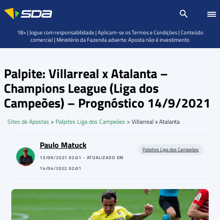
18+ | Jogue com responsabilidade | Aplicam-se os Termos e Condições | Conteúdo
comercial | Ministério da Fazenda adverte: Aposta não é investimento
Palpite: Villarreal x Atalanta –
Champions League (Liga dos
Campeões) – Prognóstico 14/9/2021
Sites de Apostas
>
Palpites Liga dos Campeões
>
Villarreal x Atalanta
Paulo Matuck
Palpites Liga dos Campeões
13/09/2021 02:01 - ATUALIZADO EM
14/04/2022 02:01