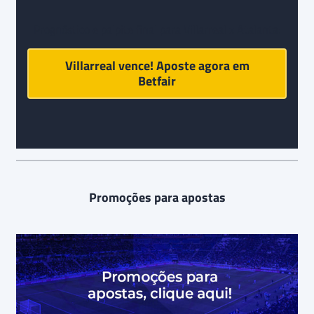
Prognóstico e palpite final para Villarreal x Atalanta:
Villarreal vence! Aposte agora em
Betfair
Promoções para apostas