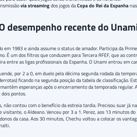
ansmissão
via streaming
dos jogos da
Copa do Rei da Espanha
nas 
O desempenho recente do Unam
do em 1983 e ainda assume o status de amador. Participa da Prime
mo. É um dos filtros que conduzem para Tercera RFEF, que ao contr
meira entre as ligas profissionais da Espanha. O Unami entrou em 
uende, por 2 a 0, em duelo pela décima segunda rodada da tempor
errotas) ficando na segunda posição da tabela de classificação. Est
ros mantêm esperanças após o encerramento da temporada regular. 
 dois pontos.
 não contou com o benefício da estreia tardia. Precisou suar já na
 visitante, o Aldeano. Venceu por 3 a 1. Perez, aos 13 minutos d
os donos da casa. Aos 30 minutos, Chechu voltou a colocar os vant
alti.