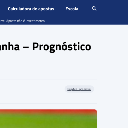
Calculadora de apostas
Escola
erte: Aposta não é investimento
anha – Prognóstico
Palpites Copa do Rei