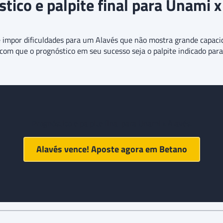
tico e palpite final para Unami x
 impor dificuldades para um Alavés que não mostra grande capacid
z com que o prognóstico em seu sucesso seja o palpite indicado par
Prognóstico e palpite final para Unami x Alavés:
Alavés vence! Aposte agora em
Betano