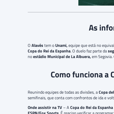
As info
O
Alavés
tem o
Unami,
equipe que está no equiva
Copa do Rei da Espanha
. O duelo faz parte da
seg
no
estádio Municipal de La Albuera,
em Segovia. 
Como funciona a 
Reunindo equipes de todas as divisões, a
Copa del
semifinais, que conta com confrontos de ida e vol
Onde assistir na TV
– A
Copa do Rei da Espanha
ESPN/Fox Sports
. É preciso verificar a programa