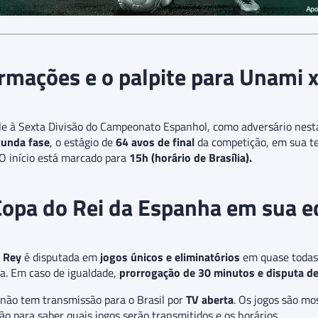
rmações e o palpite para Unami 
le à Sexta Divisão do Campeonato Espanhol, como adversário nes
unda fase
, o estágio de
64 avos de final
da competição, em sua t
O início está marcado para
15h (horário de Brasília).
Copa do Rei da Espanha em sua 
 Rey
é disputada em
jogos únicos e eliminatórios
em quase todas 
ta. Em caso de igualdade,
prorrogação de 30 minutos e disputa de 
não tem transmissão para o Brasil por
TV aberta
. Os jogos são mo
ção para saber quais jogos serão transmitidos e os horários.