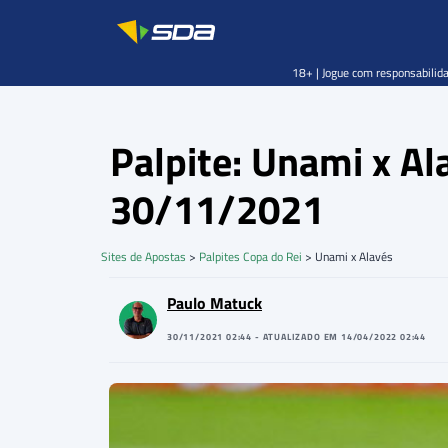
18+ | Jogue com responsabilida
Palpite: Unami x A
30/11/2021
Sites de Apostas
>
Palpites Copa do Rei
>
Unami x Alavés
Paulo Matuck
30/11/2021 02:44 - ATUALIZADO EM 14/04/2022 02:44