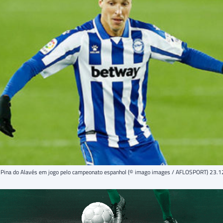
Pina do Alavés em jogo pelo campeonato espanhol (© imago images / AFLOSPORT) 23.