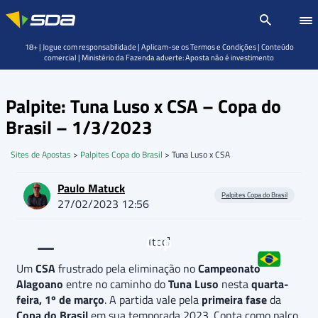
18+ | Jogue com responsabilidade | Aplicam-se os Termos e Condições | Conteúdo
comercial | Ministério da Fazenda adverte: Aposta não é investimento
Palpite: Tuna Luso x CSA – Copa do
Brasil – 1/3/2023
Sites de Apostas
>
Palpites Copa do Brasil
>
Tuna Luso x CSA
Paulo Matuck
Palpites Copa do Brasil
27/02/2023 12:56
Cup
[toc]
Um
CSA
frustrado pela eliminação no
Campeonato
Alagoano
entre no caminho do
Tuna Luso
nesta
quarta-
feira, 1º de março
. A partida vale pela
primeira fase
da
Copa do Brasil
em sua temporada 2023. Conta como palco