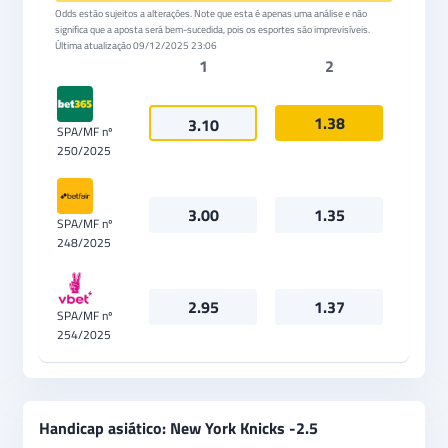
Odds estão sujeitos a alterações. Note que esta é apenas uma análise e não
significa que a aposta será bem-sucedida, pois os esportes são imprevisíveis.
Última atualização
09/12/2025 23:06
1
2
1.38
3.10
SPA/MF nº
250/2025
3.00
1.35
SPA/MF nº
248/2025
2.95
1.37
SPA/MF nº
254/2025
Handicap asiático: New York Knicks -2.5