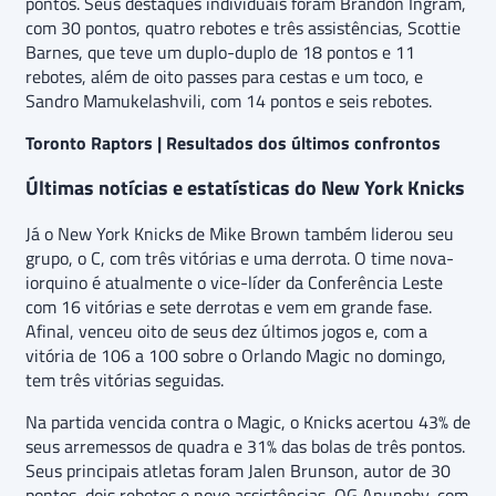
pontos. Seus destaques individuais foram Brandon Ingram,
com 30 pontos, quatro rebotes e três assistências, Scottie
Barnes, que teve um duplo-duplo de 18 pontos e 11
rebotes, além de oito passes para cestas e um toco, e
Sandro Mamukelashvili, com 14 pontos e seis rebotes.
Toronto Raptors | Resultados dos últimos confrontos
Últimas notícias e estatísticas do New York Knicks
Já o New York Knicks de Mike Brown também liderou seu
grupo, o C, com três vitórias e uma derrota. O time nova-
iorquino é atualmente o vice-líder da Conferência Leste
com 16 vitórias e sete derrotas e vem em grande fase.
Afinal, venceu oito de seus dez últimos jogos e, com a
vitória de 106 a 100 sobre o Orlando Magic no domingo,
tem três vitórias seguidas.
Na partida vencida contra o Magic, o Knicks acertou 43% de
seus arremessos de quadra e 31% das bolas de três pontos.
Seus principais atletas foram Jalen Brunson, autor de 30
pontos, dois rebotes e nove assistências, OG Anunoby, com