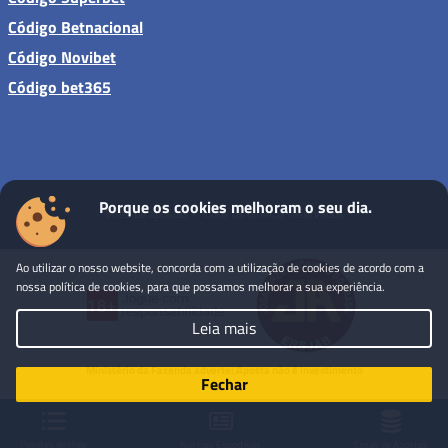
Código Betnacional
Código Novibet
Código bet365
Porque os cookies melhoram o seu dia.
Sites de apostas - Todos os direitos reservados
Ao utilizar o nosso website, concorda com a utilização de cookies de acordo com a
nossa política de cookies, para que possamos melhorar a sua experiência.
Leia mais
Ministério da Fazenda adverte: Aposta não é investimento
Fechar
Palpites de Hoje
Notícias Esportivas
Casas de Apostas