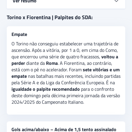
Ver resumo
O Torino
perdeu cinco
de suas últimas seis partidas.
Torino x Fiorentina | Palpites do SDA:
Série aberta com a eliminação na Copa da Itália
frente ao Empoli. A Fiorentina acumula
oito jogos
Empate
sem perder.
Ganhou sete deles. O
palpite na
igualdade
é a recomendação para o duelo deste
O Torino não conseguiu estabelecer uma trajetória de
domingo pela décima primeira rodada do Campeonato
ascensão. Após a vitória, por 1 a 0, em cima do Como,
Italiano em sua versão 2024/2025. No
mercado gols
que encerrou uma série de quatro fracassos,
voltou a
acima/abaixo
, a indicação é na
opção acima de 1,5
perder
diante da
Roma
. A Fiorentina, ao contrário,
tento assinalado.
está com o pé no acelerador. Foram
sete vitórias e um
empate
nas batalhas mais recentes, incluindo partidas
pela Série A e da Liga da Conferência Europeia. É na
igualdade o palpite recomendado
para o confronto
deste domingo pela décima primeira jornada da versão
2024/2025 do Campeonato Italiano.
Gols acima/abaixo – Acima de 1,5 tento assinalado