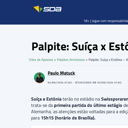
18+ | Jogue com responsabilida
Palpite: Suíça x Es
Sites de Apostas
>
Palpites Amistosos
>
Palpite: Suíça x Estônia –
Paulo Matuck
04/06/2024 01:02 - ATUALIZADO EM 03/06/2024 01:02
Suíça e Estônia
terão no estádio na
Swissporare
trata-se da
primeira partida do último estágio
de
Alemanha, as atenções estão voltadas para a ed
para
15h15 (horário de Brasília).