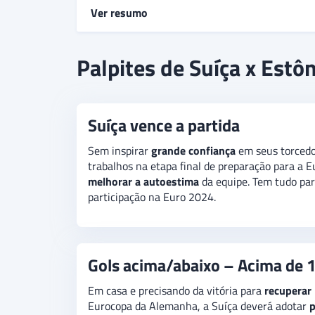
Ver resumo
A Suíça conseguiu quebrar em março um jejum
Palpites de Suíça x Estô
sua vítima. Os estonianos não ganham um jogo
recomendação para o amistoso desta terça-fei
Suíça vence a partida
Sem inspirar
grande confiança
em seus torcedor
trabalhos na etapa final de preparação para a E
melhorar a autoestima
da equipe. Tem tudo par
participação na Euro 2024.
Gols acima/abaixo – Acima de 1
Em casa e precisando da vitória para
recuperar
Eurocopa da Alemanha, a Suíça deverá adotar
p