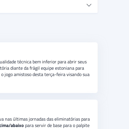
m não avançou para a fase final da Euro 2024,
dos
. O
palpite na vitória da Suíça
é a
e 1,75 tento assinalado.
alidade técnica bem inferior para abrir seus
ória diante da frágil equipe estoniana para
 o jogo amistoso desta terça-feira visando sua
a nas últimas jornadas das eliminatórias para
cima/abaixo
para servir de base para o palpite