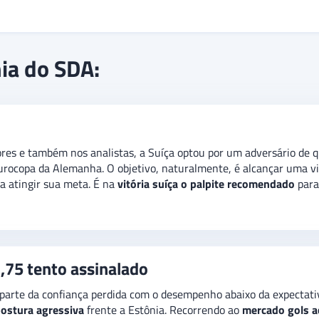
 de vitórias que
atingiu cinco partidas
. Fez da Irlanda, que també
nia do SDA:
 sequer desde janeiro do ano passado.
Já são 13 confrontos lista
ra. No
mercado gols acima/abaixo
, a indicação é na
opção acima d
es e também nos analistas, a Suíça optou por um adversário de qu
urocopa da Alemanha. O objetivo, naturalmente, é alcançar uma vit
a atingir sua meta. É na
vitória suíça o palpite recomendado
para
,75 tento assinalado
parte da confiança perdida com o desempenho abaixo da expectativ
ostura agressiva
frente a Estônia. Recorrendo ao
mercado gols a