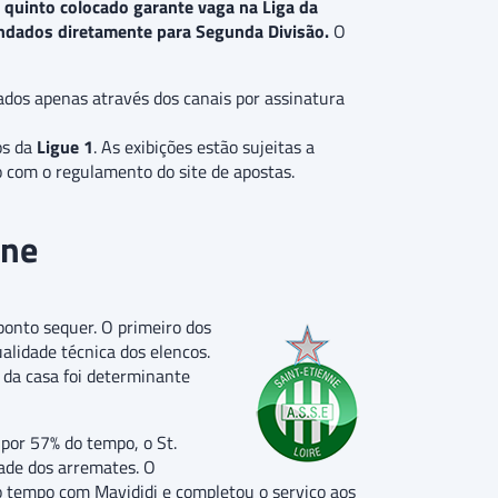
O
quinto colocado garante vaga na Liga da
ndados diretamente para Segunda Divisão.
O
ados apenas através dos canais por assinatura
os da
Ligue 1
. As exibições estão sujeitas a
o com o regulamento do site de apostas.
nne
ponto sequer. O primeiro dos
alidade técnica dos elencos.
 da casa foi determinante
 por 57% do tempo, o St.
dade dos arremates. O
iro tempo com Mavididi e completou o serviço aos