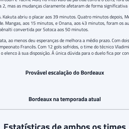
 a 2, mas as mudanças claramente afetaram de forma significativa
tos. Kakuta abriu o placar aos 39 minutos. Quatro minutos depois, 
de. Mangas, aos 15 minutos, e Onana, aos 43 minutos, foram os au
pênalti convertida por Sotoca aos 50 minutos.
ata, ao menos deu esperanças de melhora a médio prazo. Com dois p
ampeonato Francês. Com 12 gols sofridos, o time do técnico Vladim
o elenco à sua disposição. Á única dúvida para o duelo fica por co
Provável escalação do Bordeaux
Bordeaux na temporada atual
Estatísticas de ambos os times