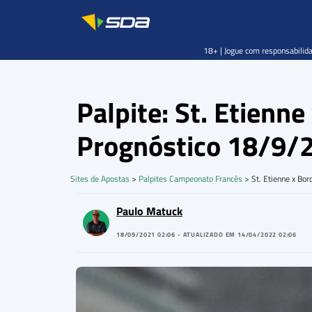
18+ | Jogue com responsabilida
Palpite: St. Etienn
Prognóstico 18/9/
Sites de Apostas
>
Palpites Campeonato Francês
>
St. Etienne x Bor
Paulo Matuck
18/09/2021 02:06 - ATUALIZADO EM 14/04/2022 02:06