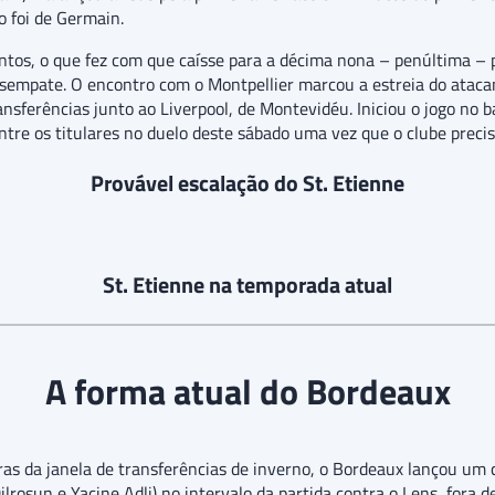
o foi de Germain.
ontos, o que fez com que caísse para a décima nona – penúltima – 
esempate. O encontro com o Montpellier marcou a estreia do atacan
ransferências junto ao Liverpool, de Montevidéu. Iniciou o jogo no
ntre os titulares no duelo deste sábado uma vez que o clube preci
Provável escalação do St. Etienne
St. Etienne na temporada atual
A forma atual do Bordeaux
ras da janela de transferências de inverno, o Bordeaux lançou um 
Dilrosun e Yacine Adli) no intervalo da partida contra o Lens, fora