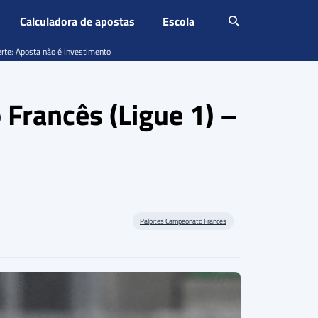
Calculadora de apostas
Escola
erte: Aposta não é investimento
 Francês (Ligue 1) –
Palpites Campeonato Francês