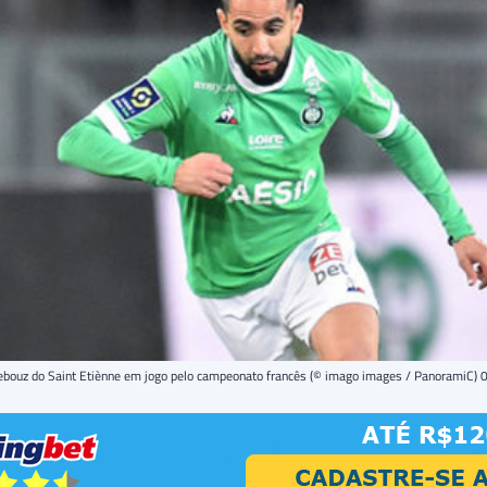
bouz do Saint Etiènne em jogo pelo campeonato francês (© imago images / PanoramiC)