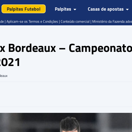
Palpites Futebol
Palpites
Casas de apostas
de | Aplicam-se os Termos e Condições | Conteúdo comercial | Ministério da Fazenda adv
e x Bordeaux – Campeonato
2021
deaux