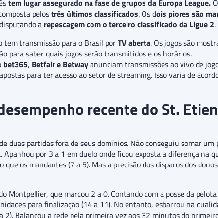
ês
tem lugar assegurado na fase de grupos da Europa League.
 composta pelos
três últimos classificados
. Os d
ois piores são ma
 disputando a
repescagem com o terceiro classificado da Ligue 2
.
 tem transmissão para o Brasil por
TV aberta
. Os jogos são mostr
ção para saber quais jogos serão transmitidos e os horários.
o
bet365
,
Betfair e Betway
anunciam transmissões ao vivo de jog
apostas para ter acesso ao setor de streaming. Isso varia de acord
desempenho recente do St. Etie
s de duas partidas fora de seus domínios. Não conseguiu somar um 
. Apanhou por 3 a 1 em duelo onde ficou exposta a diferença na qu
do que os mandantes (7 a 5). Mas a precisão dos disparos dos donos
do Montpellier, que marcou 2 a 0. Contando com a posse da pelota
nidades para finalização (14 a 11). No entanto, esbarrou na quali
(4 a 2). Balançou a rede pela primeira vez aos 32 minutos do prime