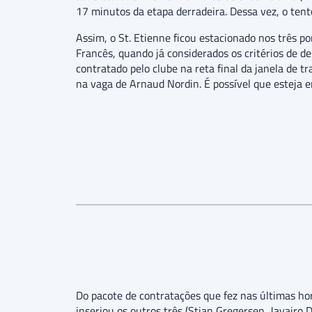
17 minutos da etapa derradeira. Dessa vez, o tent
Assim, o St. Etienne ficou estacionado nos três p
Francês, quando já considerados os critérios de d
contratado pelo clube na reta final da janela de t
na vaga de Arnaud Nordin. É possível que esteja e
Do pacote de contratações que fez nas últimas ho
inseriou os outros três (Stian Gregersen, Javairo 