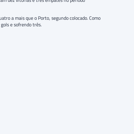
ram dez vitórias e três empates no período
quatro a mais que o Porto, segundo colocado. Como
gols e sofrendo três.