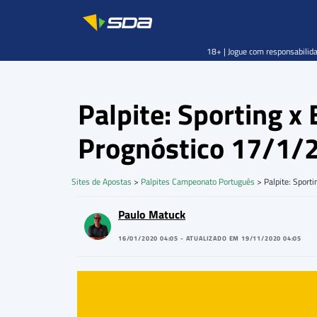
18+ | Jogue com responsabilida
Palpite: Sporting 
Prognóstico 17/1/
Sites de Apostas
>
Palpites Campeonato Português
>
Palpite: Spor
Paulo Matuck
16/01/2020 04:05 - ATUALIZADO EM 19/11/2020 04:05