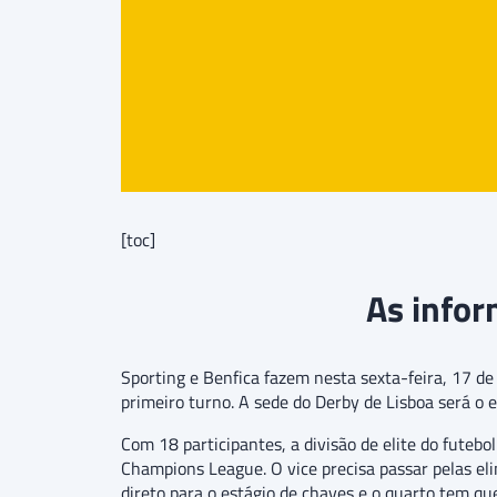
[toc]
As infor
Sporting e Benfica fazem nesta sexta-feira, 17 d
primeiro turno. A sede do Derby de Lisboa será o e
Com 18 participantes, a divisão de elite do fute
Champions League. O vice precisa passar pelas el
direto para o estágio de chaves e o quarto tem qu