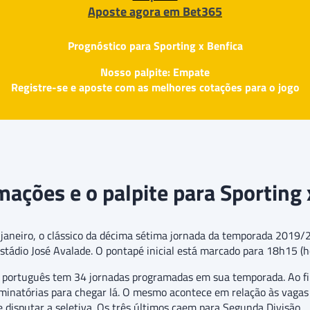
Aposte agora em Bet365
Prognóstico para Sporting x Benfica
Nosso palpite: Empate
Registre-se e aposte com as melhores cotações para o jogo
mações e o palpite para Sporting 
e janeiro, o clássico da décima sétima jornada da temporada 201
stádio José Avalade. O pontapé inicial está marcado para 18h15 (hor
bol português tem 34 jornadas programadas em sua temporada. Ao f
iminatórias para chegar lá. O mesmo acontece em relação às vagas 
e disputar a seletiva. Os três últimos caem para Segunda Divisão.