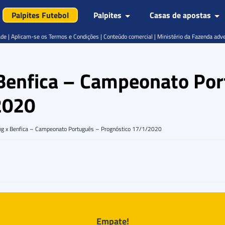
Palpites Futebol
Palpites
Casas de apostas
de | Aplicam-se os Termos e Condições | Conteúdo comercial | Ministério da Fazenda adv
x Benfica – Campeonato Po
2020
ting x Benfica – Campeonato Português – Prognóstico 17/1/2020
Empate!