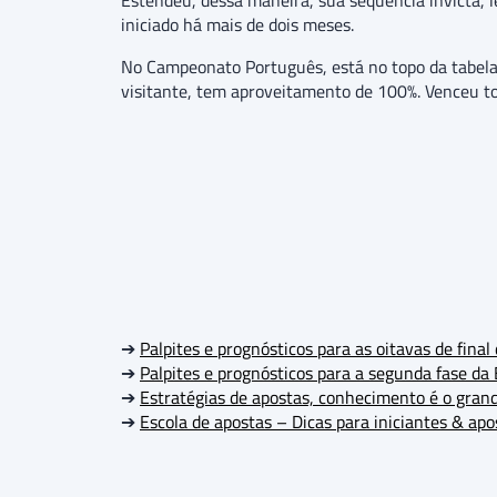
Estendeu, dessa maneira, sua sequência invicta, l
iniciado há mais de dois meses.
No Campeonato Português, está no topo da tabela 
visitante, tem aproveitamento de 100%. Venceu tod
➔
Palpites e prognósticos para as oitavas de fin
➔
Palpites e prognósticos para a segunda fase da
➔
Estratégias de apostas, conhecimento é o grand
➔
Escola de apostas – Dicas para iniciantes & ap