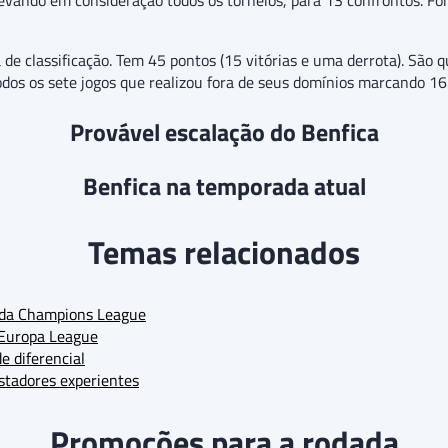
evando em consideração todos os torneios, para 13 confrontos. Fo
de classificação. Tem 45 pontos (15 vitórias e uma derrota). São 
os os sete jogos que realizou fora de seus domínios marcando 16 
Provável escalação do Benfica
Benfica na temporada atual
Temas relacionados
al da Champions League
 Europa League
e diferencial
ostadores experientes
Promoções para a rodada