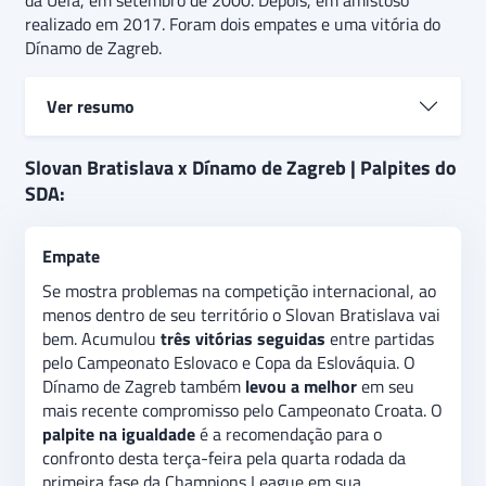
da Uefa, em setembro de 2000. Depois, em amistoso
realizado em 2017. Foram dois empates e uma vitória do
Dínamo de Zagreb.
Ver resumo
Derrotado em suas três primeiras partidas, o Slovan
Slovan Bratislava x Dínamo de Zagreb | Palpites do
Bratislava está na trigésima sexta –
última
– posição
SDA:
da primeira fase da Liga dos Campeões. Com
quatro
pontos
(uma vitória, um empate e uma derrota), o
Empate
Dínamo de Zagreb ocupa o
vigésimo segundo
posto.
Está na região que permite avançar para o próximo
Se mostra problemas na competição internacional, ao
estágio da disputa. É na
igualdade o palpite
menos dentro de seu território o Slovan Bratislava vai
recomendado
para o confronto desta terça-feira pela
bem. Acumulou
três vitórias seguidas
entre partidas
quarta rodada da Champions League 2024/2025. No
pelo Campeonato Eslovaco e Copa da Eslováquia. O
mercado gols acima/abaixo
, a indicação é na
opção
Dínamo de Zagreb também
levou a melhor
em seu
acima de 1,5 tento assinalado.
mais recente compromisso pelo Campeonato Croata. O
palpite na igualdade
é a recomendação para o
confronto desta terça-feira pela quarta rodada da
primeira fase da Champions League em sua