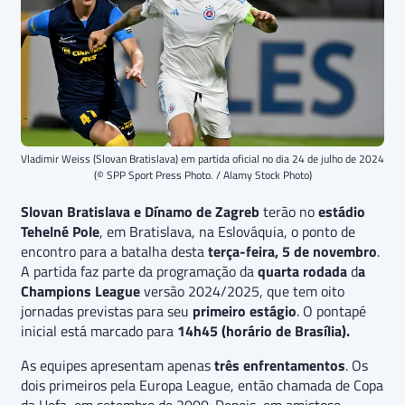
Vladimir Weiss (Slovan Bratislava) em partida oficial no dia 24 de julho de 2024
(© SPP Sport Press Photo. / Alamy Stock Photo)
Slovan Bratislava e Dínamo de Zagreb
terão no
estádio
Tehelné Pole
, em Bratislava, na Eslováquia, o ponto de
encontro para a batalha desta
terça-feira, 5 de novembro
.
A partida faz parte da programação da
quarta rodada
d
a
Champions League
versão 2024/2025, que tem oito
jornadas previstas para seu
primeiro estágio
. O pontapé
inicial está marcado para
14h45 (horário de Brasília).
As equipes apresentam apenas
três enfrentamentos
. Os
dois primeiros pela Europa League, então chamada de Copa