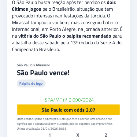
O São Paulo busca reação após ter perdido os
dois
últimos jogos
pelo Brasileirão, situação que tem
provocado intensas manifestações da torcida. O
Mirassol tampouco vai bem, mas conseguiu bater o
Internacional, em Porto Alegre, na jornada anterior. É
na
vitória do São Paulo o palpite recomendado
para
a batalha deste sábado pela 13ª rodada da Série A do
Campeonato Brasileiro.
São Paulo x Mirassol
São Paulo vence!
Palpite do jogo
SPA/MF nº 2.090/2024
Superbet
São Paulo com odds 2.07
Odds estão sujeitos a alterações. Note que esta é apenas uma análise e não
significa que a aposta será bem-sucedida, pois os esportes são imprevisíveis.
Última atualização
25/04/2026 20:55
1
X
2