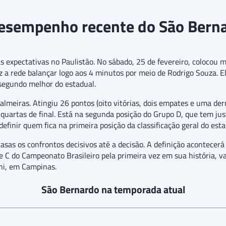
esempenho recente do São Bern
xpectativas no Paulistão. No sábado, 25 de fevereiro, colocou ma
z a rede balançar logo aos 4 minutos por meio de Rodrigo Souza. E
segundo melhor do estadual.
almeiras. Atingiu 26 pontos (oito vitórias, dois empates e uma der
as quartas de final. Está na segunda posição do Grupo D, que tem j
finir quem fica na primeira posição da classificação geral do esta
as os confrontos decisivos até a decisão. A definição acontecerá 
e C do Campeonato Brasileiro pela primeira vez em sua história, v
ni, em Campinas.
São Bernardo na temporada atual