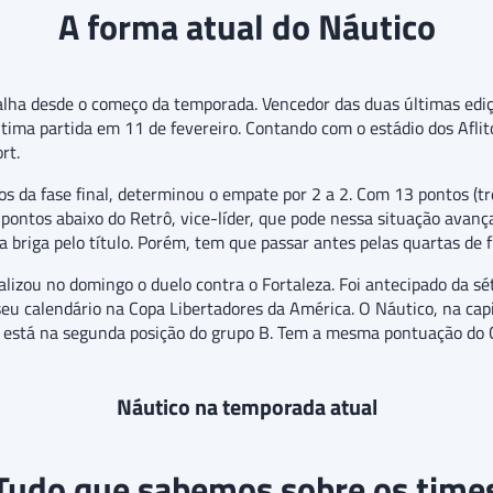
A forma atual do Náutico
atalha desde o começo da temporada. Vencedor das duas últimas 
tima partida em 11 de fevereiro. Contando com o estádio dos Aflit
rt.
os da fase final, determinou o empate por 2 a 2. Com 13 pontos (t
o pontos abaixo do Retrô, vice-líder, que pode nessa situação avan
 briga pelo título. Porém, tem que passar antes pelas quartas de f
izou no domingo o duelo contra o Fortaleza. Foi antecipado da sé
 seu calendário na Copa Libertadores da América. O Náutico, na cap
), está na segunda posição do grupo B. Tem a mesma pontuação do C
Náutico na temporada atual
Tudo que sabemos sobre os time