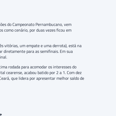
edições do Campeonato Pernambucano, vem
os como cenário, por duas vezes ficou em
rês vitórias, um empate e uma derrota), está na
çar diretamente para as semifinais. Em sua
inal.
tima rodada para acomodar os interesses do
ital cearense, acabou batido por 2 a 1. Com dez
eará, que lidera por apresentar melhor saldo de
s