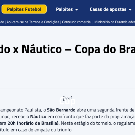
Palpites Futebol
Palpites
Casas de apostas
de | Aplicam-se os Termos e Condições | Conteúdo comercial | Ministério da Fazenda adv
do x Náutico – Copa do Br
Cup
[toc]
Campeonato Paulista, o
São Bernardo
abre uma segunda frente de
ampo, recebe o
Náutico
em confronto que faz parte da programaç
para
20h (horário de Brasília).
Neste estágio do torneio, o regulam
título em caso de empate ou triunfo.