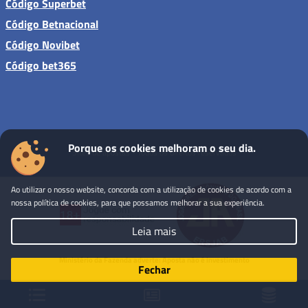
Código Superbet
Código Betnacional
Código Novibet
Código bet365
Porque os cookies melhoram o seu dia.
Sites de apostas - Todos os direitos reservados
Ao utilizar o nosso website, concorda com a utilização de cookies de acordo com a
nossa política de cookies, para que possamos melhorar a sua experiência.
Leia mais
Ministério da Fazenda adverte: Aposta não é investimento
Fechar