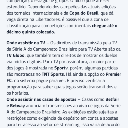
competição, o estágio de grupos. O bloco pode até ser
estendido. Dependendo dos campeões das atuais edições
dos torneios internacionais e da
Copa do Brasil
, que dá
vaga direta na Libertadores, é possível que a zona de
classificação para competições continentais
chegue até o
décimo quinto colocado.
Onde assistir na TV
– Os direitos de transmissão pela TV
da Série A do Campeonato Brasileiro para TV Aberta são da
TV Globo
, que também tem direitos de mostrar os duelos
via mídias digitais. Para TV por assinatura, a maior parte
dos jogos é mostrada no
Sportv
, porém, algumas partidas
são mostradas no
TNT Sports
. Há ainda a opção do
Premier
FC
, no sistema pague para ver. É preciso verificar a
programação para saber quais jogos serão transmitidos e
os horários.
Onde assistir nas casas de apostas
– Casas como
Betfair
e Betway
anunciam transmissões ao vivo de jogos da Série
A do Campeonato Brasileiro. As exibições estão sujeitas a
restrições como exigência de depósito em conta e apostas
para ter acesso ao setor de streaming. Isso varia de acordo