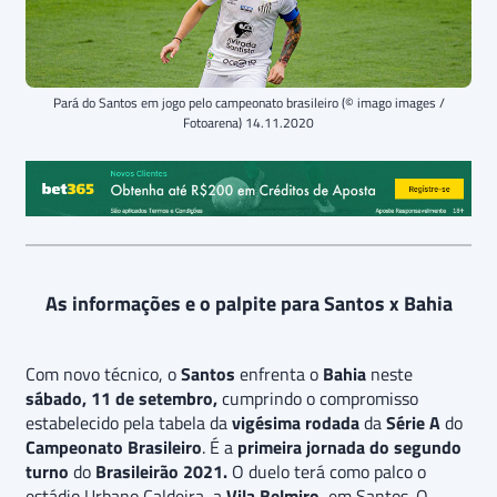
Pará do Santos em jogo pelo campeonato brasileiro (© imago images /
Fotoarena) 14.11.2020
As informações e o palpite para Santos x Bahia
Com novo técnico, o
Santos
enfrenta o
Bahia
neste
sábado, 11 de setembro,
cumprindo o compromisso
estabelecido pela tabela da
vigésima rodada
da
Série A
do
Campeonato Brasileiro
. É a
primeira jornada do segundo
turno
do
Brasileirão 2021.
O duelo terá como palco o
estádio Urbano Caldeira, a
Vila Belmiro
, em Santos. O