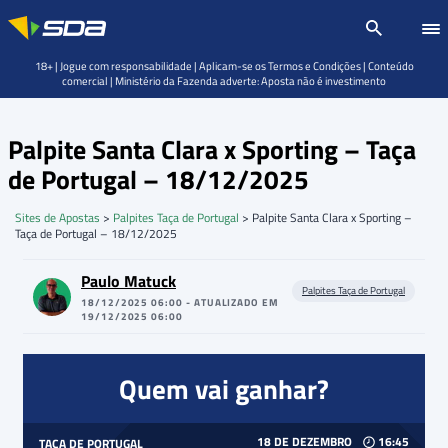
18+ | Jogue com responsabilidade | Aplicam-se os Termos e Condições | Conteúdo
comercial | Ministério da Fazenda adverte: Aposta não é investimento
Palpite Santa Clara x Sporting – Taça
de Portugal – 18/12/2025
Sites de Apostas
>
Palpites Taça de Portugal
>
Palpite Santa Clara x Sporting –
Taça de Portugal – 18/12/2025
Paulo Matuck
Palpites Taça de Portugal
18/12/2025 06:00 - ATUALIZADO EM
19/12/2025 06:00
Quem vai ganhar?
18 DE DEZEMBRO
16:45
TAÇA DE PORTUGAL