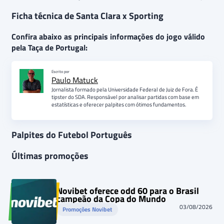
Ficha técnica de Santa Clara x Sporting
Confira abaixo as principais informações do jogo válido
pela Taça de Portugal:
Escrito por
Paulo Matuck
Jornalista formado pela Universidade Federal de Juiz de Fora. É
tipster do SDA. Responsável por analisar partidas com base em
estatísticas e oferecer palpites com ótimos fundamentos.
Palpites do Futebol Português
Últimas promoções
Novibet oferece odd 60 para o Brasil
campeão da Copa do Mundo
03/08/2026
Promoções Novibet