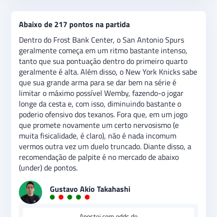
Abaixo de 217 pontos na partida
Dentro do Frost Bank Center, o San Antonio Spurs
geralmente começa em um ritmo bastante intenso,
tanto que sua pontuação dentro do primeiro quarto
geralmente é alta. Além disso, o New York Knicks sabe
que sua grande arma para se dar bem na série é
limitar o máximo possível Wemby, fazendo-o jogar
longe da cesta e, com isso, diminuindo bastante o
poderio ofensivo dos texanos. Fora que, em um jogo
que promete novamente um certo nervosismo (e
muita fisicalidade, é claro), não é nada incomum
vermos outra vez um duelo truncado. Diante disso, a
recomendação de palpite é no mercado de abaixo
(under) de pontos.
Gustavo Akio Takahashi
Apostei com odds de