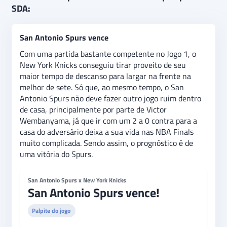
SDA:
San Antonio Spurs vence
Com uma partida bastante competente no Jogo 1, o
New York Knicks conseguiu tirar proveito de seu
maior tempo de descanso para largar na frente na
melhor de sete. Só que, ao mesmo tempo, o San
Antonio Spurs não deve fazer outro jogo ruim dentro
de casa, principalmente por parte de Victor
Wembanyama, já que ir com um 2 a 0 contra para a
casa do adversário deixa a sua vida nas NBA Finals
muito complicada. Sendo assim, o prognóstico é de
uma vitória do Spurs.
San Antonio Spurs x New York Knicks
San Antonio Spurs vence!
Palpite do jogo