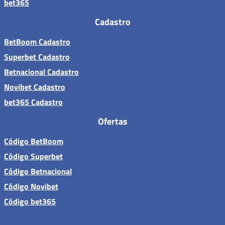
bet365
Cadastro
BetBoom Cadastro
Superbet Cadastro
Betnacional Cadastro
Novibet Cadastro
bet365 Cadastro
Ofertas
Código BetBoom
Código Superbet
Código Betnacional
Código Novibet
Código bet365