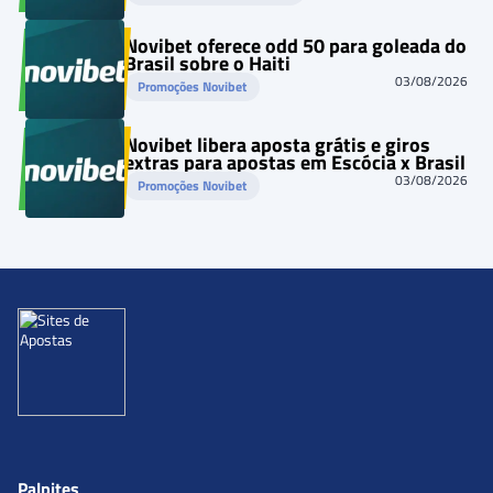
Novibet oferece odd 50 para goleada do
Brasil sobre o Haiti
03/08/2026
Promoções Novibet
Novibet libera aposta grátis e giros
extras para apostas em Escócia x Brasil
03/08/2026
Promoções Novibet
Palpites