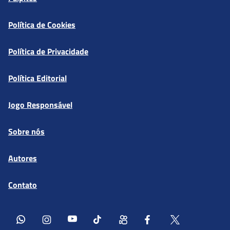
Política de Cookies
Política de Privacidade
Política Editorial
Jogo Responsável
Sobre nós
Autores
Contato