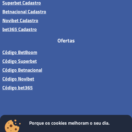
Superbet Cadastro
Betnacional Cadastro
Novibet Cadastro
bet365 Cadastro
Ofertas
Código BetBoom
Código Superbet
Código Betnacional
Código Novibet
Código bet365
Porque os cookies melhoram o seu dia.
Sites de apostas - Todos os direitos reservados