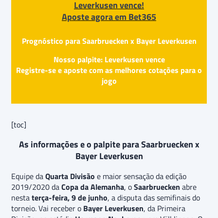
Leverkusen vence!
Aposte agora em Bet365
Prognóstico para Saarbruecken x Bayer Leverkusen
Nosso palpite: Leverkusen vence
Registre-se e aposte com as melhores cotações para o
jogo
[toc]
As informações e o palpite para Saarbruecken x
Bayer Leverkusen
Equipe da
Quarta Divisão
e maior sensação da edição
2019/2020 da
Copa da Alemanha
, o
Saarbruecken
abre
nesta
terça-feira, 9 de junho
, a disputa das semifinais do
torneio. Vai receber o
Bayer Leverkusen
, da Primeira