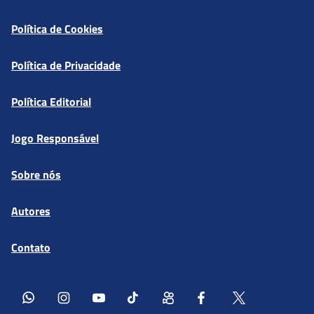
Política de Cookies
Política de Privacidade
Política Editorial
Jogo Responsável
Sobre nós
Autores
Contato