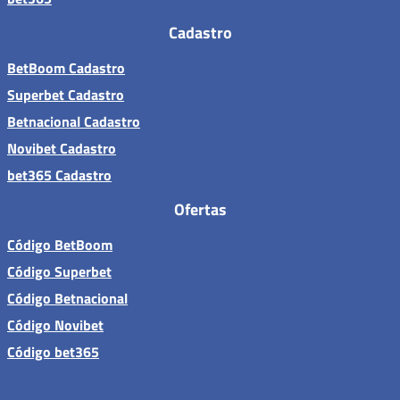
Cadastro
BetBoom Cadastro
Superbet Cadastro
Betnacional Cadastro
Novibet Cadastro
bet365 Cadastro
Ofertas
Código BetBoom
Código Superbet
Código Betnacional
Código Novibet
Código bet365