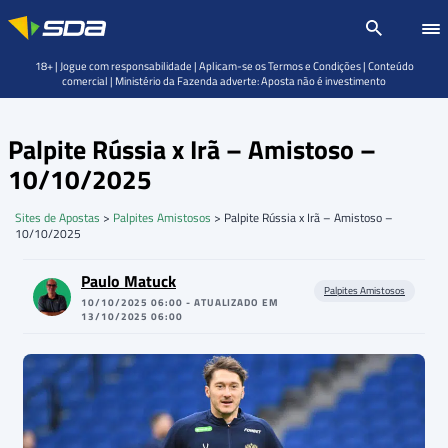
18+ | Jogue com responsabilidade | Aplicam-se os Termos e Condições | Conteúdo
comercial | Ministério da Fazenda adverte: Aposta não é investimento
Palpite Rússia x Irã – Amistoso –
10/10/2025
Sites de Apostas
>
Palpites Amistosos
>
Palpite Rússia x Irã – Amistoso –
10/10/2025
Paulo Matuck
Palpites Amistosos
10/10/2025 06:00 - ATUALIZADO EM
13/10/2025 06:00