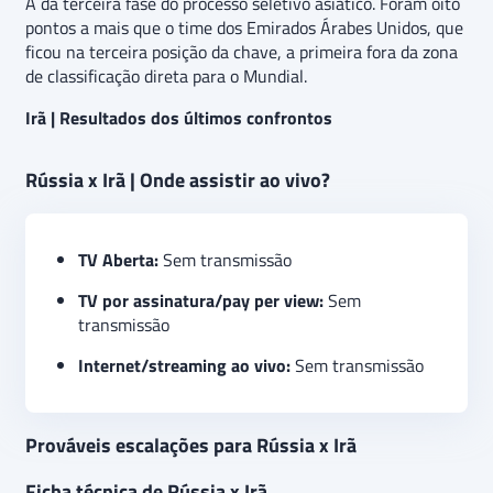
A da terceira fase do processo seletivo asiático. Foram oito
pontos a mais que o time dos Emirados Árabes Unidos, que
ficou na terceira posição da chave, a primeira fora da zona
de classificação direta para o Mundial.
Irã | Resultados dos últimos confrontos
Rússia x Irã | Onde assistir ao vivo?
TV Aberta:
Sem transmissão
TV por assinatura/pay per view:
Sem
transmissão
Internet/streaming ao vivo:
Sem transmissão
Prováveis escalações para Rússia x Irã
Ficha técnica de Rússia x Irã