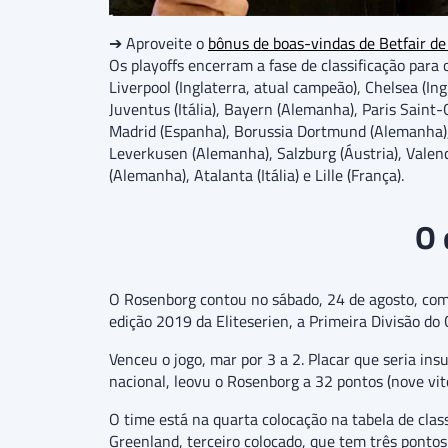
➔ Aproveite o
bônus de boas-vindas de Betfair d
Os playoffs encerram a fase de classificação para o
Liverpool (Inglaterra, atual campeão), Chelsea (I
Juventus (Itália), Bayern (Alemanha), Paris Saint-
Madrid (Espanha), Borussia Dortmund (Alemanha), N
Leverkusen (Alemanha), Salzburg (Áustria), Valenci
(Alemanha), Atalanta (Itália) e Lille (França).
O 
O Rosenborg contou no sábado, 24 de agosto, com
edição 2019 da Eliteserien, a Primeira Divisão d
Venceu o jogo, mar por 3 a 2. Placar que seria in
nacional, leovu o Rosenborg a 32 pontos (nove vitó
O time está na quarta colocação na tabela de clas
Greenland, terceiro colocado, que tem três pontos 