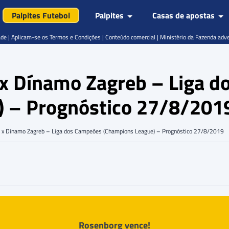
Palpites Futebol
Palpites
Casas de apostas
de | Aplicam-se os Termos e Condições | Conteúdo comercial | Ministério da Fazenda adv
 x Dínamo Zagreb – Liga 
) – Prognóstico 27/8/201
g x Dínamo Zagreb – Liga dos Campeões (Champions League) – Prognóstico 27/8/2019
Rosenborg vence!