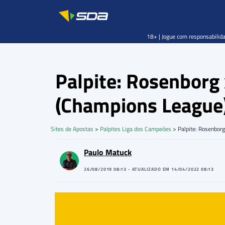
18+ | Jogue com responsabilida
Palpite: Rosenborg
(Champions League
Sites de Apostas
>
Palpites Liga dos Campeões
>
Palpite: Rosenbor
Paulo Matuck
26/08/2019 08:13 - ATUALIZADO EM 14/04/2022 08:13