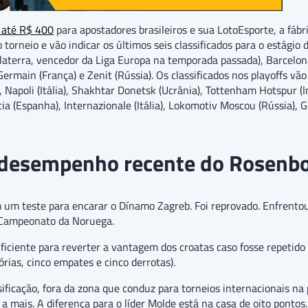
e até R$ 400
para apostadores brasileiros e sua LotoEsporte, a fábri
 torneio e vão indicar os últimos seis classificados para o estágio 
nglaterra, vencedor da Liga Europa na temporada passada), Barcelon
Germain (França) e Zenit (Rússia). Os classificados nos playoffs vão
apoli (Itália), Shakhtar Donetsk (Ucrânia), Tottenham Hotspur (Ing
a (Espanha), Internazionale (Itália), Lokomotiv Moscou (Rússia), Ge
desempenho recente do Rosenb
 um teste para encarar o Dínamo Zagreb. Foi reprovado. Enfrentou
o Campeonato da Noruega.
suficiente para reverter a vantagem dos croatas caso fosse repetid
rias, cinco empates e cinco derrotas).
sificação, fora da zona que conduz para torneios internacionais n
a mais. A diferença para o líder Molde está na casa de oito pontos.