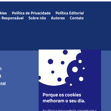
okies
Política de Privacidade
Política Editorial
o Responsável
Sobre nós
Autores
Contato
m
t
onal
Porque os cookies
melhoram o seu dia.
Ao utilizar o nosso website, concorda com a