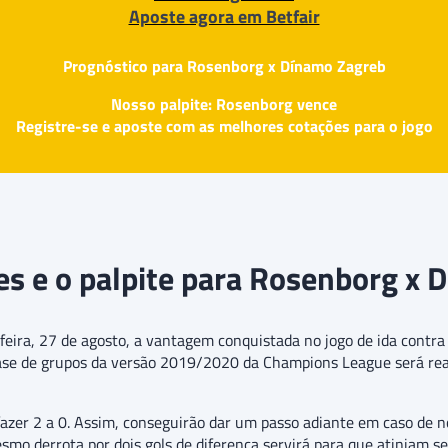
Aposte agora em Betfair
Prognóstico para Rosenborg x Dínamo Zagreb
Nosso palpite: Rosenborg vence
Registre-se e aposte com as melhores cotações para o jogo
es e o palpite para Rosenborg x 
feira, 27 de agosto, a vantagem conquistada no jogo de ida contr
 fase de grupos da versão 2019/2020 da Champions League será rea
fazer 2 a 0. Assim, conseguirão dar um passo adiante em caso de n
esmo derrota por dois gols de diferença servirá para que atinjam 