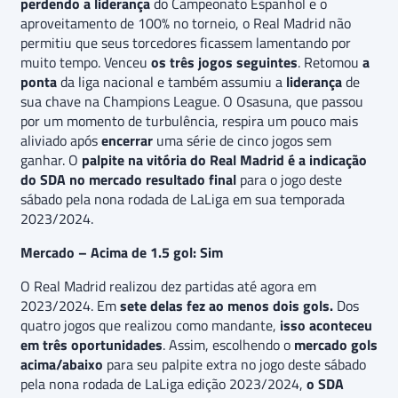
perdendo a liderança
do Campeonato Espanhol e o
aproveitamento de 100% no torneio, o Real Madrid não
permitiu que seus torcedores ficassem lamentando por
muito tempo. Venceu
os três jogos seguintes
. Retomou
a
ponta
da liga nacional e também assumiu a
liderança
de
sua chave na Champions League. O Osasuna, que passou
por um momento de turbulência, respira um pouco mais
aliviado após
encerrar
uma série de cinco jogos sem
ganhar. O
palpite na vitória do Real Madrid é a indicação
do SDA no mercado resultado final
para o jogo deste
sábado pela nona rodada de LaLiga em sua temporada
2023/2024.
Mercado – Acima de 1.5 gol: Sim
O Real Madrid realizou dez partidas até agora em
2023/2024. Em
sete delas fez ao menos dois gols.
Dos
quatro jogos que realizou como mandante,
isso aconteceu
em três oportunidades
. Assim, escolhendo o
mercado gols
acima/abaixo
para seu palpite extra no jogo deste sábado
pela nona rodada de LaLiga edição 2023/2024,
o SDA