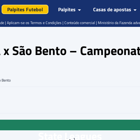
Palpites Futebol
Palpites
Casas de apostas
de | Aplicam-se os Termos e Condições | Conteúdo comercial | Ministério da Fazenda adv
a x São Bento – Campeonat
o Bento
State Leagues