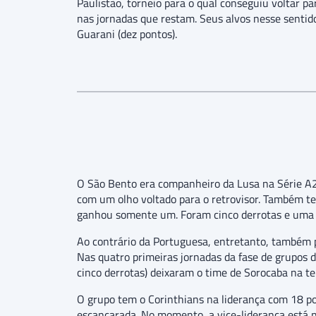
Paulistão, torneio para o qual conseguiu voltar pa
nas jornadas que restam. Seus alvos nesse sentido
Guarani (dez pontos).
O São Bento era companheiro da Lusa na Série A
com um olho voltado para o retrovisor. Também t
ganhou somente um. Foram cinco derrotas e uma 
Ao contrário da Portuguesa, entretanto, também po
Nas quatro primeiras jornadas da fase de grupos d
cinco derrotas) deixaram o time de Sorocaba na te
O grupo tem o Corinthians na liderança com 18 po
escancarada. No momento, a vice-liderança está 