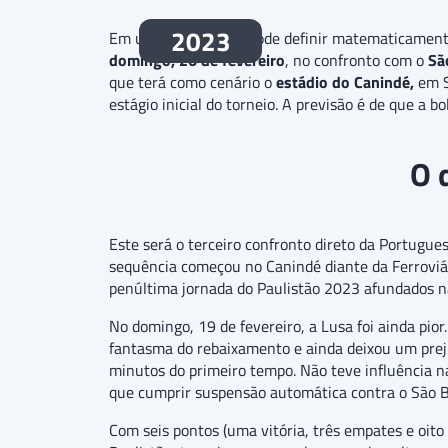
2023
Em uma rodada que pode definir matematicamente
domingo, 26 de fevereiro
, no confronto com o
Sã
que terá como cenário o
estádio do Canindé,
em S
estágio inicial do torneio. A previsão é de que a b
O 
Este será o terceiro confronto direto da Portugu
sequência começou no Canindé diante da Ferroviá
penúltima jornada do Paulistão 2023 afundados n
No domingo, 19 de fevereiro, a Lusa foi ainda pior.
fantasma do rebaixamento e ainda deixou um prej
minutos do primeiro tempo. Não teve influência na
que cumprir suspensão automática contra o São B
Com seis pontos (uma vitória, três empates e oito