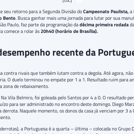
[toc]
 seu retorno para a Segunda Divisão do
Campeonato Paulista,
a
o Bento
. Busca ganhar mais uma jornada para lutar por sua manu
ão Paulo, faz parte da programação da
décima primeira rodada
d
ola comece a rolar às
20h40 (horário de Brasília).
desempenho recente da Portugu
esa contra rivais que também lutam contra a degola. Até agora, nã
ria. O duelo terminou no empate por 1 a 1. Resultado ruim para 
a zona de rebaixamento.
 Na Vila Belmiro, foi goleada pelo Santos por 4 a 0. O resultado per
uízo para ser administrado no encontro deste domingo. Diego Marz
 derrota. Naquele momento, os donos da casa já venciam por 3 a 0.
ento.
 derrotas), a Portuguesa é a quarta – última – colocada no Grupo D