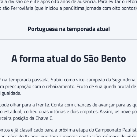
ra a divisão de elite após oito anos de ausência. Para evitar o ret
 são Ferroviária (que iniciou a penúltima jornada com oito pontos)
Portuguesa na temporada atual
A forma atual do São Bento
2 na temporada passada. Subiu como vice-campeão da Segundona.
em preocupação com o rebaixamento. Fruto de sua queda brutal de
igualdade.
de olhar para a frente. Conta com chances de avançar para as quar
o estadual, colheu duas vitórias e dois empates. Assim, os nove p
rceira posição da Chave C.
ntos e já classificado para a próxima etapa do Campeonato Paulist
nas mãos do Ituano, que tem a mesma pontuação, número de vitória