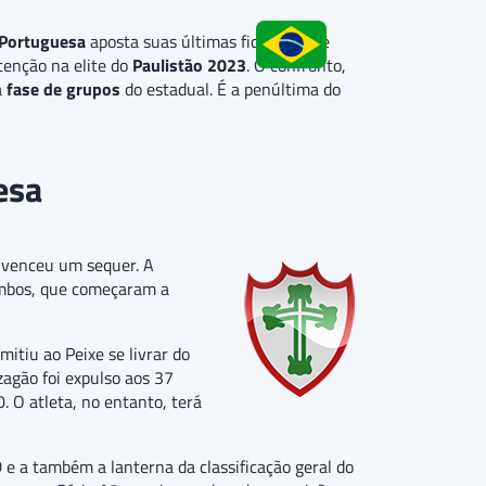
Portuguesa
aposta suas últimas fichas neste
tenção na elite do
Paulistão 2023
. O confronto,
a
fase de grupos
do estadual. É a penúltima do
esa
o venceu um sequer. A
ambos, que começaram a
mitiu ao Peixe se livrar do
agão foi expulso aos 37
 O atleta, no entanto, terá
 e a também a lanterna da classificação geral do