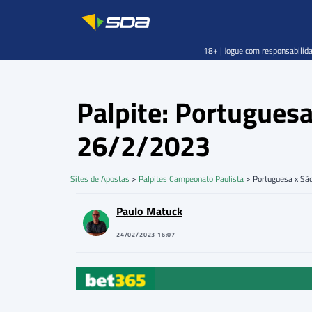
18+ | Jogue com responsabilida
Palpite: Portugues
26/2/2023
Sites de Apostas
>
Palpites Campeonato Paulista
>
Portuguesa x Sã
Paulo Matuck
24/02/2023 16:07