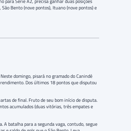
orno para Série A2, precisa ganhar duas posições
, São Bento (nove pontos), Ituano (nove pontos) e
 Neste domingo, pisará no gramado do Canindé
 rendimento. Dos últimos 18 pontos que disputou
tas de final. Fruto de seu bom início de disputa.
ontos acumulados (duas vitórias, três empates e
a. A batalha para a segunda vaga, contudo, segue
s e saldo de gols que o São Bento. Leva