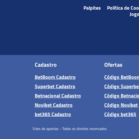
Palpites
Política de Co
Jog
Cadastro
Ofertas
BetBoom Cadastro
Código BetBoo
Superbet Cadastro
Código Superbe
Betnacional Cadastro
Código Betnaci
Novibet Cadastro
Código Novibet
bet365 Cadastro
Código bet365
Sites de apostas - Todos os direitos reservados