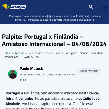
18+ | Jogue com responsabilidade | Aplicam-se os Termos e Condições | Conteúdo
comercial | Ministério da Fazenda adverte: Aposta não é investimento
Palpite: Portugal x Finlândia –
Amistoso Internacional – 04/06/2024
Sites de Apostas
>
Palpites Amistosos
>
Palpite: Portugal x Finlândia – Amistoso
Internacional – 04/06/2024
Paulo Matuck
Palpites Amistosos
04/06/2024 01:05 - ATUALIZADO EM 03/06/2024
01:05
Portugal e Finlândia
têm encontro marcado nesta
terça-
feira, 4 de junho
. Farão partida amistosa no
estádio José
Alvalade
, em Lisboa, capital portuguesa. O início está