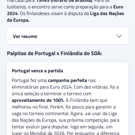
marcado para
15h45 (horário de Brasília)
. Para os
lusitanos, o encontro serve como preparação para a
Euro
2024
. Os finlandeses visam à disputa da
Liga das Nações
da Europa.
Ver resumo
Após
11 vitórias seguidas,
Portugal encontrou na
Palpites de Portugal x Finlândia do SDA:
Eslovênia, também classificada para a fase final da
Eurocopa 2024, seu limite. Foi derrotada no segundo
Portugal vence a partida
jogo da bateria de amistosos de março. Nada,
entretanto, que tirasse seu status de
uma das
Portugal fez uma
campanha perfeita
nas
seleções favoritas
ao título da Euro da Alemanha. A
eliminatórias para Euro 2024. Com dez vitórias, foi a
Finlândia
não estará lá
. Caiu na repescagem das
única seleção a terminar o torneio com
eliminatórias frente ao time do País de Gales. O
aproveitamento de 100%
. A Finlândia bem que
palpite na vitória de Portugal
é a recomendação
melhorou no final. Porém, foi pouco para garantir a
para o amistoso desta terça-feira. No
mercado gols
vaga no torneio continental. Agora, vai usar da Liga
acima/abaixo
, a indicação é na
opção acima de 1,75
das Nações da Europa, sua próxima competição, para
tento assinalado
.
tentar evoluir para disputar, logo em seguida, um
lugar no Mundial de 2026. Por enquanto, a diferença