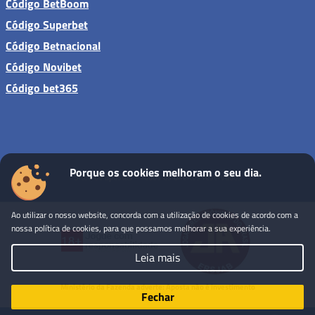
Código BetBoom
Código Superbet
Código Betnacional
Código Novibet
Código bet365
Porque os cookies melhoram o seu dia.
Sites de apostas - Todos os direitos reservados
Ao utilizar o nosso website, concorda com a utilização de cookies de acordo com a
nossa política de cookies, para que possamos melhorar a sua experiência.
Leia mais
Ministério da Fazenda adverte: Aposta não é investimento
Fechar