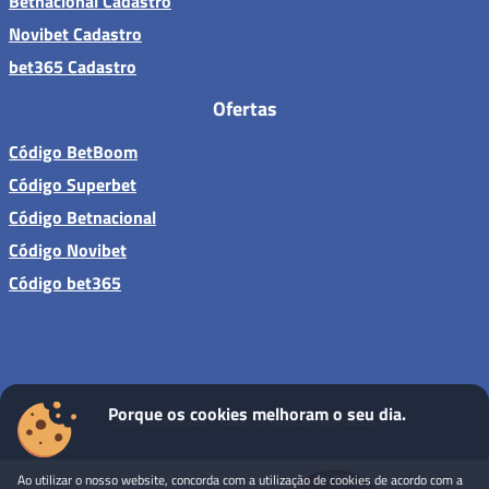
Betnacional Cadastro
Novibet Cadastro
bet365 Cadastro
Ofertas
Código BetBoom
Código Superbet
Código Betnacional
Código Novibet
Código bet365
Porque os cookies melhoram o seu dia.
Sites de apostas - Todos os direitos reservados
Ao utilizar o nosso website, concorda com a utilização de cookies de acordo com a