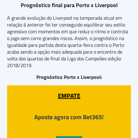
Prognóstico final para Porto x Liverpool
A grande evolução do Liverpool na temporada atual em
relação à anterior foi ter conseguido equilibrar seu estilo
agressivo com momentos em que reduz o ritmo e controla
o jogo sem corre grandes riscos. Assim, o prognóstico na
igualdade para partida desta quarta-feira contra o Porto
acaba sendo a opção mais adequada para o encontro de
volta das quartas de final da Liga dos Campeões edição
2018/2019.
Prognóstico Porto x Liverpool:
EMPATE
Aposte agora com Bet365!