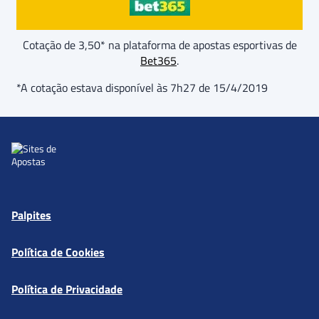
Cotação de 3,50* na plataforma de apostas esportivas de
Bet365
.
*A cotação estava disponível às 7h27 de 15/4/2019
Palpites
Política de Cookies
Política de Privacidade