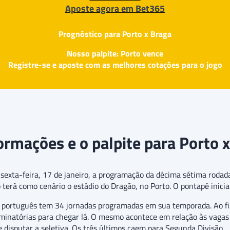
Aposte agora em Bet365
Prognóstico para Porto x Braga
Nosso palpite: Porto vence
Registre-se e aposte com as melhores cotações para o jogo
ormações e o palpite para Porto 
 sexta-feira, 17 de janeiro, a programação da décima sétima ro
terá como cenário o estádio do Dragão, no Porto. O pontapé inicial
bol português tem 34 jornadas programadas em sua temporada. Ao f
iminatórias para chegar lá. O mesmo acontece em relação às vagas 
e disputar a seletiva. Os três últimos caem para Segunda Divisão.