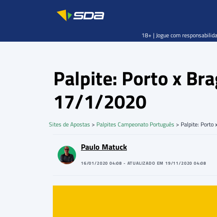
18+ | Jogue com responsabilida
Palpite: Porto x B
17/1/2020
Sites de Apostas
>
Palpites Campeonato Português
>
Palpite: Port
Paulo Matuck
16/01/2020 04:08 - ATUALIZADO EM 19/11/2020 04:08