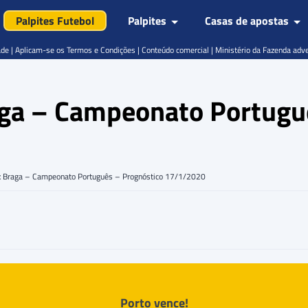
Palpites Futebol
Palpites
Casas de apostas
de | Aplicam-se os Termos e Condições | Conteúdo comercial | Ministério da Fazenda adv
raga – Campeonato Portugu
o x Braga – Campeonato Português – Prognóstico 17/1/2020
Porto vence!