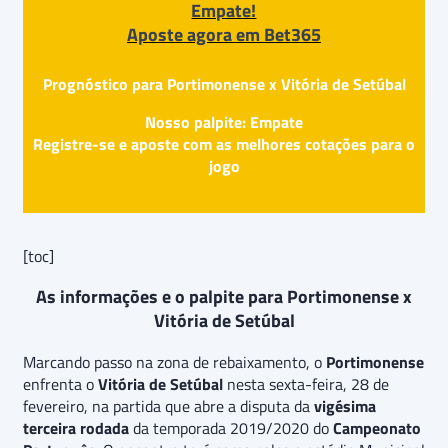
Empate!
Aposte agora em Bet365
Prognóstico para Portimonense x Vitória de Setúbal
Nosso palpite: Empate
Registre-se e aposte com as melhores cotações para o
jogo
[toc]
As informações e o palpite para Portimonense x
Vitória de Setúbal
Marcando passo na zona de rebaixamento, o
Portimonense
enfrenta o
Vitória de Setúbal
nesta sexta-feira, 28 de
fevereiro, na partida que abre a disputa da
vigésima
terceira rodada
da temporada 2019/2020 do
Campeonato