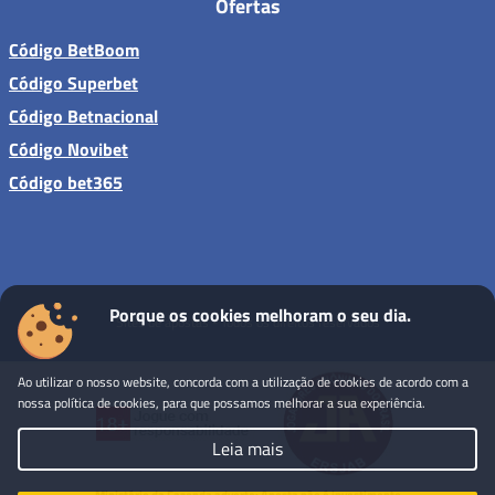
Ofertas
Código BetBoom
Código Superbet
Código Betnacional
Código Novibet
Código bet365
Porque os cookies melhoram o seu dia.
Sites de apostas - Todos os direitos reservados
Ao utilizar o nosso website, concorda com a utilização de cookies de acordo com a
nossa política de cookies, para que possamos melhorar a sua experiência.
Leia mais