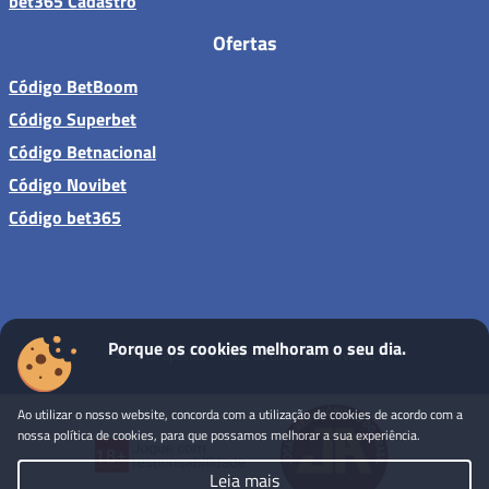
bet365 Cadastro
Ofertas
Código BetBoom
Código Superbet
Código Betnacional
Código Novibet
Código bet365
Porque os cookies melhoram o seu dia.
Sites de apostas - Todos os direitos reservados
Ao utilizar o nosso website, concorda com a utilização de cookies de acordo com a
nossa política de cookies, para que possamos melhorar a sua experiência.
Leia mais