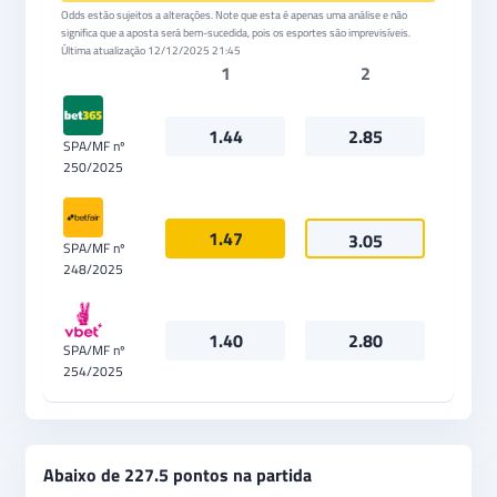
Odds estão sujeitos a alterações. Note que esta é apenas uma análise e não
significa que a aposta será bem-sucedida, pois os esportes são imprevisíveis.
Última atualização
12/12/2025 21:45
1
2
1.44
2.85
SPA/MF nº
250/2025
1.47
3.05
SPA/MF nº
248/2025
1.40
2.80
SPA/MF nº
254/2025
Abaixo de 227.5 pontos na partida