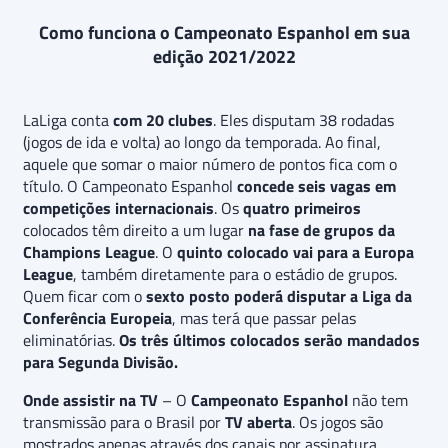
Como funciona o Campeonato Espanhol em sua
edição 2021/2022
LaLiga conta
com 20 clubes
. Eles disputam 38 rodadas
(jogos de ida e volta) ao longo da temporada. Ao final,
aquele que somar o maior número de pontos fica com o
título. O Campeonato Espanhol
concede seis vagas em
competições internacionais
. Os
quatro primeiros
colocados têm direito a um lugar
na fase de grupos da
Champions League
. O
quinto colocado vai para a Europa
League
, também diretamente para o estádio de grupos.
Quem ficar com o
sexto posto poderá disputar a Liga da
Conferência Europeia
, mas terá que passar pelas
eliminatórias.
Os três últimos colocados serão mandados
para Segunda Divisão.
Onde assistir na TV
– O
Campeonato Espanhol
não tem
transmissão para o Brasil por
TV aberta
. Os jogos são
mostrados apenas através dos canais por assinatura