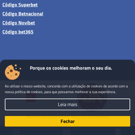
Código Superbet
Código Betnacional
Código Novibet
Código bet365
Porque os cookies melhoram o seu dia.
Sites de apostas - Todos os direitos reservados
Ao utilizar o nosso website, concorda com a utilização de cookies de acordo com a
nossa política de cookies, para que possamos melhorar a sua experiência.
Leia mais
Ministério da Fazenda adverte: Aposta não é investimento
Fechar