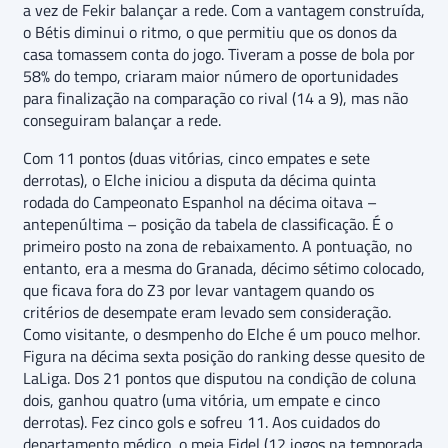
a vez de Fekir balançar a rede. Com a vantagem construída,
o Bétis diminui o ritmo, o que permitiu que os donos da
casa tomassem conta do jogo. Tiveram a posse de bola por
58% do tempo, criaram maior número de oportunidades
para finalização na comparação co rival (14 a 9), mas não
conseguiram balançar a rede.
Com 11 pontos (duas vitórias, cinco empates e sete
derrotas), o Elche iniciou a disputa da décima quinta
rodada do Campeonato Espanhol na décima oitava –
antepenúltima – posição da tabela de classificação. É o
primeiro posto na zona de rebaixamento. A pontuação, no
entanto, era a mesma do Granada, décimo sétimo colocado,
que ficava fora do Z3 por levar vantagem quando os
critérios de desempate eram levado sem consideração.
Como visitante, o desmpenho do Elche é um pouco melhor.
Figura na décima sexta posição do ranking desse quesito de
LaLiga. Dos 21 pontos que disputou na condição de coluna
dois, ganhou quatro (uma vitória, um empate e cinco
derrotas). Fez cinco gols e sofreu 11. Aos cuidados do
departamento médico, o meia Fidel (12 jogos na temporada