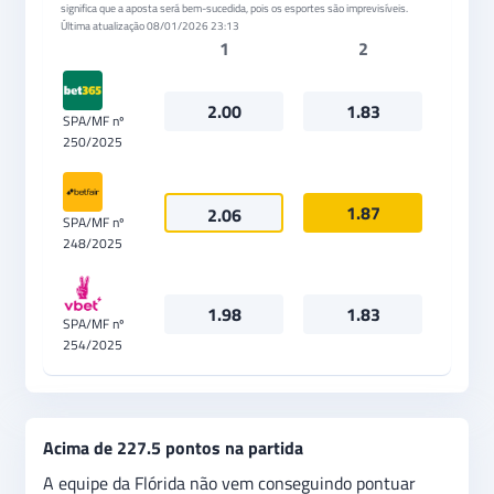
significa que a aposta será bem-sucedida, pois os esportes são imprevisíveis.
Última atualização
08/01/2026 23:13
1
2
2.00
1.83
SPA/MF nº
250/2025
1.87
2.06
SPA/MF nº
248/2025
1.98
1.83
SPA/MF nº
254/2025
Acima de 227.5 pontos na partida
A equipe da Flórida não vem conseguindo pontuar