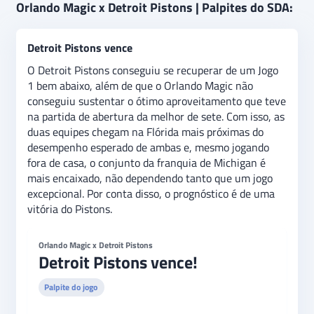
Orlando Magic x Detroit Pistons | Palpites do SDA:
Detroit Pistons vence
O Detroit Pistons conseguiu se recuperar de um Jogo
1 bem abaixo, além de que o Orlando Magic não
conseguiu sustentar o ótimo aproveitamento que teve
na partida de abertura da melhor de sete. Com isso, as
duas equipes chegam na Flórida mais próximas do
desempenho esperado de ambas e, mesmo jogando
fora de casa, o conjunto da franquia de Michigan é
mais encaixado, não dependendo tanto que um jogo
excepcional. Por conta disso, o prognóstico é de uma
vitória do Pistons.
Orlando Magic x Detroit Pistons
Detroit Pistons vence!
Palpite do jogo