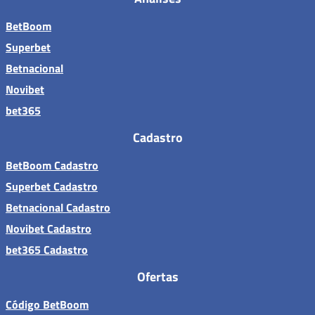
BetBoom
Superbet
Betnacional
Novibet
bet365
Cadastro
BetBoom Cadastro
Superbet Cadastro
Betnacional Cadastro
Novibet Cadastro
bet365 Cadastro
Ofertas
Código BetBoom