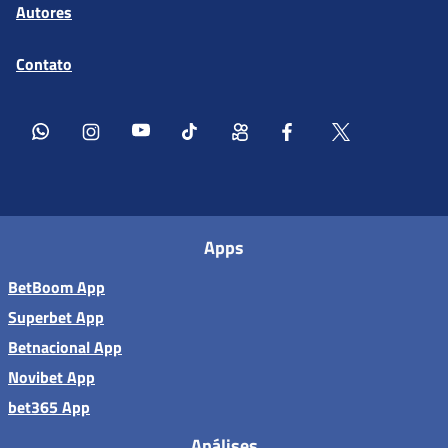
Autores
Contato
Apps
BetBoom App
Superbet App
Betnacional App
Novibet App
bet365 App
Análises