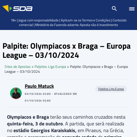
18+ | Jogue com responsabilidade | Aplicam-se os Termos e Condições | Conteúdo
comercial | Ministério da Fazenda adverte: Aposta não é investimento
Palpite: Olympiacos x Braga – Europa
League – 03/10/2024
Sites de Apostas
>
Palpites Liga Europa
>
Palpite: Olympiacos x Braga – Europa
League – 03/10/2024
Paulo Matuck
Palpites Liga Europa
03/10/2024 02:00 - ATUALIZADO EM
01/10/2024 02:00
Olympiacos e Braga
terão seus caminhos cruzados nesta
quinta-feira, 3 de outubro
. A partida, que será realizada
no
estádio
Georgios Karaiskakis,
em Piraeus, na Grécia,