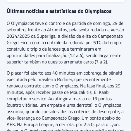
Últimas notícias e estatísticas do Olympiacos
O Olympiacos teve o controle da partida de domingo, 29 de
setembro, frente ao Atromitos, pela sexta rodada da versão
2024/2025 da Superliga, a divisão de elite do Campeonato
Grego. Ficou com o controle da redonda por 51% do tempo,
construiu o triplo de lances que terminaram em
oportunidades para finalização (12 a 4), sendo largamente
superior também no quesito arremate certo (7 a 2).
O placar foi aberto aos 40 minutos em cobrança de pênalti
executada pelo brasileiro Rodinei, que recentemente
renovou contrato com o Olympiacos. Na fase final, aos 29
minutos, após receber passe de Mouzakitis, El Kaabi
completou o serviço. Ao atingir a marca de 13 pontos
(quatro vitórias, um empate e uma derrota), o Olympiacos
assumiu, quando considerados os critérios de desempate, a
vice-liderança do Campeonato Grego. Um ponto abaixo do
AEK. Na Europa League, a derrota, por 2 a 0, para o Lyon,
deixou o Olympiacos na trigésima primeira posição entre os