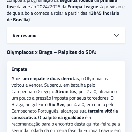
compõe a programação da
segunda rodada
da
primeira
fase
da versão 2024/2025 da
Europa League
. A previsão é
de que a bola comece a rolar a partir das
13h45 (horário
de Brasília)
.
Ver resumo
Vencedor da edição passada da Liga da Conferência
Olympiacos x Braga – Palpites do SDA:
Europeia, o Olympiacos começou com
derrota s
ua
caminhada na Europa League. Na França, foi
Empate
superado, por 2 a 0, pelo
Lyon
. O Braga venceu sua
partida de estreia. Contudo, com grande dificuldades.
Após
um empate e duas derrotas
, o Olympiacos
Em casa, marcou 2 a 1, de virada, no
Maccabi Tel
voltou a vencer. Superou, em batalha pelo
Aviv
. É no
empate o palpite indicado
para o encontro
Campeonato Grego, o
Atromitos
, por 2 a 0, aliviando
desta quinta-feira pela segunda rodada da primeira
um pouco a pressão imposta por seus torcedores. O
fase da versão 2024/2025 da Liga Europa. No
Braga, ao golear o
Rio Ave
, por 4 a 0, em duelo pelo
mercado gols acima/abaixo
, a recomendação é na
Campeonato Português, alcançou sua
terceira vitória
opção abaixo de 3,25 tentos assinalados.
consecutiva
. O
palpite na igualdade
é a
recomendação para o encontro desta quinta-feira pela
segunda rodada da primeira fase da Europa League em