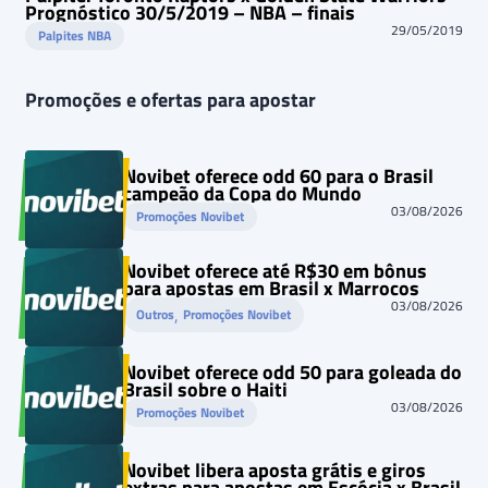
Prognóstico 30/5/2019 – NBA – finais
29/05/2019
Palpites NBA
Promoções e ofertas para apostar
Novibet oferece odd 60 para o Brasil
campeão da Copa do Mundo
03/08/2026
Promoções Novibet
Novibet oferece até R$30 em bônus
para apostas em Brasil x Marrocos
03/08/2026
, 
Outros
Promoções Novibet
Novibet oferece odd 50 para goleada do
Brasil sobre o Haiti
03/08/2026
Promoções Novibet
Novibet libera aposta grátis e giros
extras para apostas em Escócia x Brasil