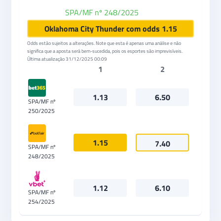
SPA/MF nº 248/2025
Betfair
Oklahoma City Thunder com odds 1.15
Odds estão sujeitos a alterações. Note que esta é apenas uma análise e não
significa que a aposta será bem-sucedida, pois os esportes são imprevisíveis.
Última atualização
31/12/2025 00:09
1
2
1.13
6.50
SPA/MF nº
250/2025
1.15
7.40
SPA/MF nº
248/2025
1.12
6.10
SPA/MF nº
254/2025