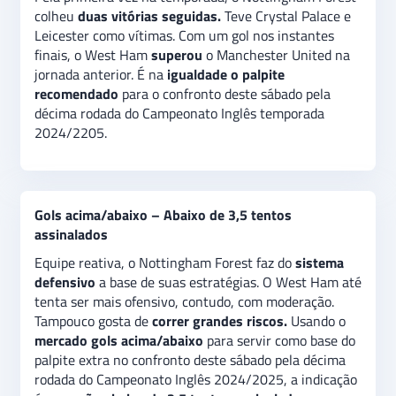
para o confronto deste sábado pela décima rodada do
colheu
duas vitórias seguidas.
Teve Crystal Palace e
Campeonato Inglês versão 2024/2205. No
mercado
Leicester como vítimas. Com um gol nos instantes
gols acima/abaixo
, a indicação é na
opção abaixo de
finais, o West Ham
superou
o Manchester United na
3,5 tentos assinalados.
jornada anterior. É na
igualdade o palpite
recomendado
para o confronto deste sábado pela
décima rodada do Campeonato Inglês temporada
2024/2205.
Gols acima/abaixo – Abaixo de 3,5 tentos
assinalados
Equipe reativa, o Nottingham Forest faz do
sistema
defensivo
a base de suas estratégias. O West Ham até
tenta ser mais ofensivo, contudo, com moderação.
Tampouco gosta de
correr grandes riscos.
Usando o
mercado gols acima/abaixo
para servir como base do
palpite extra no confronto deste sábado pela décima
rodada do Campeonato Inglês 2024/2025, a indicação