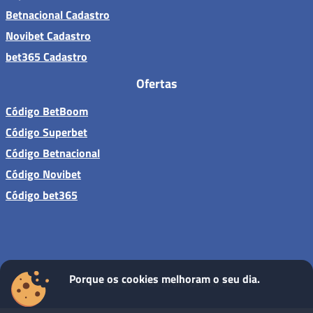
Betnacional Cadastro
Novibet Cadastro
bet365 Cadastro
Ofertas
Código BetBoom
Código Superbet
Código Betnacional
Código Novibet
Código bet365
Porque os cookies melhoram o seu dia.
Sites de apostas - Todos os direitos reservados