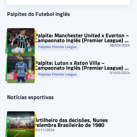
Palpites do Futebol Inglês
Palpite: Manchester United x Everton –
Campeonato Inglês (Premier League) –
09/03/2024
08/03/2024
Palpites Premier League
Palpite: Luton x Aston Villa –
Campeonato Inglês (Premier League) –
02/03/2024
01/03/2024
Palpites Premier League
Notícias esportivas
Artilheiro das decisões, Nunes
relembra Brasileirão de 1980
01/11/2024