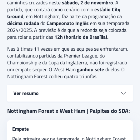
caminhos cruzados neste
sábado, 2 de novembro
. A
partida, que contará como cenário com o
estádio City
Ground
, em Nottingham, faz parte da programação da
décima rodada
do
Campeonato Inglês
em sua temporada
2024/2025. A previsão é de que a redonda seja colocada
para rolar a partir das
12h (horário de Brasília).
Nas últimas 11 vezes em que as equipes se enfrentaram,
contabilizando partidas da Premier League, do
Championship e da Copa da Inglaterra, não foi registrado
um empate sequer. O West Ham
ganhou sete
duelos. O
Nottingham Forest colheu quatro triunfos.
Ver resumo
A agenda do meio de semana foi
reservada
para
Nottingham Forest x West Ham | Palpites do SDA:
encontros das oitavas de final da Copa da Liga
Inglesa. Nottingham Forest e West Ham, eliminados
Empate
precocemente
do torneio, tiveram período livre para
treinar. O
palpite na igualdade
é a recomendação
Pela primeira vez na temporada, o Nottingham Forest