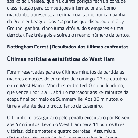
abaixo do Chelsea, que na quinta posição fecha a zona de
classificação para competições internacionais. Como
mandante, apresenta a décima quarta melhor campanha
da Premier League. Dos 12 pontos que disputou em City
Ground, ganhou cinco (uma vitória, dois empates e uma
derrota). Fez três gols e sofreu o mesmo número de tentos.
Nottingham Forest | Resultados dos últimos confrontos
Últimas notícias e estatísticas do West Ham
Foram reservadas para os últimos minutos da partida as
maiores emoções do encontro de domingo, 27 de outubro,
entre West Ham e Manchester United. O clube londrino,
que venceu por 2 a 1, abriu o marcador aos 29 minutos da
etapa final por meio de Summerville. Aos 36 minutos, o
time visitante deu o troco. Tento de Casemiro.
O triunfo foi assegurado pelo pênalti executado por Bowen
aos 47 minutos. Levou o West Ham para 11 pontos (três
vitórias, dois empates e quatro derrotas). Assumiu a
décima terceira posição do Campeonato Inglês. Como