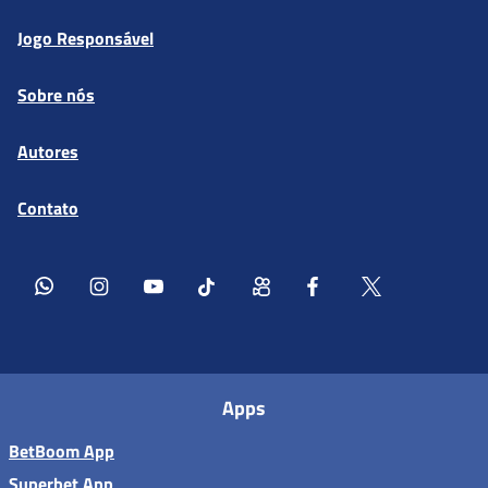
Jogo Responsável
Sobre nós
Autores
Contato
Apps
BetBoom App
Superbet App