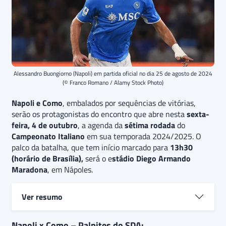
Alessandro Buongiorno (Napoli) em partida oficial no dia 25 de agosto de 2024
(© Franco Romano / Alamy Stock Photo)
Napoli e Como
, embalados por sequências de vitórias,
serão os protagonistas do encontro que abre nesta
sexta-
feira, 4 de outubro
, a agenda da
sétima rodada
do
Campeonato Italiano
em sua temporada 2024/2025. O
palco da batalha, que tem início marcado para
13h30
(horário de Brasília),
será o e
stádio Diego Armando
Maradona
, em Nápoles.
Ver resumo
Nos primeiros jogos sob as ordens de
Antonio Conte
,
Napoli x Como – Palpites do SDA: