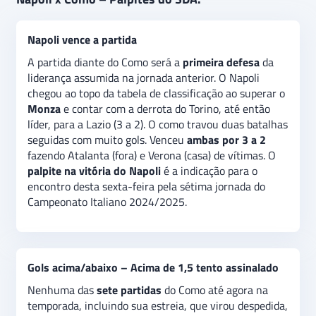
o Napoli mostrou dificuldades em assimilar as ideias
do novo treinador. Porém,
acertou o rumo.
Já
Napoli vence a partida
acumula seis partidas sem perder.
Foram cinco
vitórias e um empate
, incluindo o confronto que o
A partida diante do Como será a
primeira defesa
da
levou para as oitavas de final da Copa da Itália. O
liderança assumida na jornada anterior. O Napoli
Como também demorou para entrar nos eixos, mas
chegou ao topo da tabela de classificação ao superar o
venceu seus
dois compromissos
mais recentes. O
Monza
e contar com a derrota do Torino, até então
palpite na vitória do Napoli
é a recomendação para a
líder, para a Lazio (3 a 2). O como travou duas batalhas
partida desta sexta-feira pela sétima rodada da
seguidas com muito gols. Venceu
ambas por 3 a 2
versão 2024/2025. No
mercado gols acima/abaixo,
fazendo Atalanta (fora) e Verona (casa) de vítimas. O
a indicação é na
opção acima de 1,5 tento
palpite na vitória do Napoli
é a indicação para o
assinalado.
encontro desta sexta-feira pela sétima jornada do
Campeonato Italiano 2024/2025.
Gols acima/abaixo – Acima de 1,5 tento assinalado
Nenhuma das
sete partidas
do Como até agora na
temporada, incluindo sua estreia, que virou despedida,