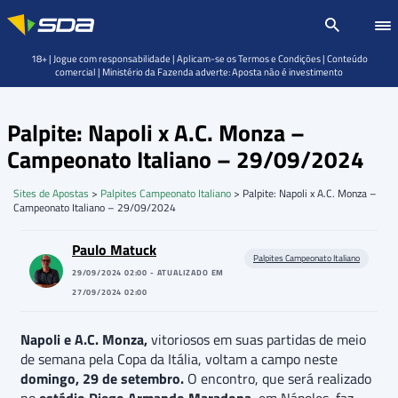
18+ | Jogue com responsabilidade | Aplicam-se os Termos e Condições | Conteúdo
comercial | Ministério da Fazenda adverte: Aposta não é investimento
Palpite: Napoli x A.C. Monza –
Campeonato Italiano – 29/09/2024
Sites de Apostas
>
Palpites Campeonato Italiano
>
Palpite: Napoli x A.C. Monza –
Campeonato Italiano – 29/09/2024
Paulo Matuck
Palpites Campeonato Italiano
29/09/2024 02:00 - ATUALIZADO EM
27/09/2024 02:00
Napoli e A.C. Monza,
vitoriosos em suas partidas de meio
de semana pela Copa da Itália, voltam a campo neste
domingo, 29 de setembro.
O encontro, que será realizado