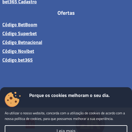
bet365 Cadastro
Ofertas
Código BetBoom
Código Superbet
Código Betnacional
Código Novibet
Código bet365
Porque os cookies melhoram o seu dia.
Sites de apostas - Todos os direitos reservados
Ao utilizar o nosso website, concorda com a utilização de cookies de acordo com a
nossa política de cookies, para que possamos melhorar a sua experiência.
Leia mais