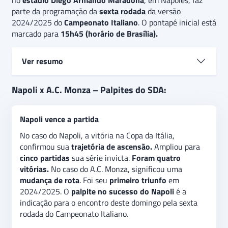
no
estádio Diego Armando Maradona
, em Nápoles, faz
parte da programação da
sexta rodada
da versão
2024/2025 do
Campeonato Italiano
. O pontapé inicial está
marcado para
15h45 (horário de Brasília).
Ver resumo
Encarando o Palermo, time da
Segunda Divisão
do
Napoli x A.C. Monza – Palpites do SDA:
Campeonato Italiano, o Napoli atropelou.
Goleou por
5 a 0
mantendo as esperanças de alcançar o título da
Napoli vence a partida
Série A. O A.C. Monza também teve um time da
Série
B
pela frente. Superou o
Brescia por 3 a 1
. O
palpite
No caso do Napoli, a vitória na Copa da Itália,
na vitória do Napoli
é a recomendação para o
confirmou sua
trajetória de ascensão.
Ampliou para
confronto deste domingo pela sexta rodada do
cinco partidas
sua série invicta.
Foram quatro
Campeonato Italiano 2024/2025. No
mercado gols
vitórias.
No caso do A.C. Monza, significou uma
acima/abaixo
, a indicação é na
opção acima de 1,5
mudança de rota
. Foi seu
primeiro triunfo
em
tento assinalado.
2024/2025. O
palpite no sucesso do Napoli
é a
indicação para o encontro deste domingo pela sexta
rodada do Campeonato Italiano.