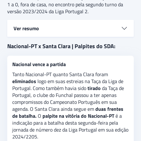
1 a 0, fora de casa, no encontro pela segundo turno da
versão 2023/2024 da Liga Portugal 2.
Ver resumo
Nacional-PT e Santa Clara
fazem um retorno muito
Nacional-PT x Santa Clara | Palpites do SDA:
diferente para a divisão de elite. Após dois anos na
Segundona, o clube do Funchal está na
zona de
Nacional vence a partida
rebaixamento
. O clube dos Açores se mantém na
região que oferece vagas para competições
Tanto Nacional-PT quanto Santa Clara foram
internacionais. É na
vitória do Nacional-PT
a
eliminados
logo em suas estreias na Taça da Liga de
recomendação de palpite para o confronto desta
Portugal. Como também havia sido
tirado
da Taça de
segunda-feira pela décima rodada da versão
Portugal, o clube do Funchal passou a ter apenas
2024/2025 do Campeonato Português. No
mercado
compromissos do Campeonato Português em sua
gols acima/abaixo
, a indicação é na
opção abaixo de
agenda. O Santa Clara ainda segue em
duas frentes
3,5 tentos assinalados.
de batalha.
O
palpite na vitória do Nacional-PT
é a
indicação para a batalha desta segunda-feira pela
jornada de número dez da Liga Portugal em sua edição
2024/2205.